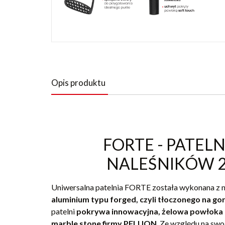
Opis produktu
FORTE - PATELN
NALEŚNIKÓW 
Uniwersalna patelnia FORTE została wykonana z
aluminium typu forged, czyli tłoczonego na go
patelni
pokrywa innowacyjna, żelowa powłoka 
marble stone firmy PFLUON
. Ze względu na swo