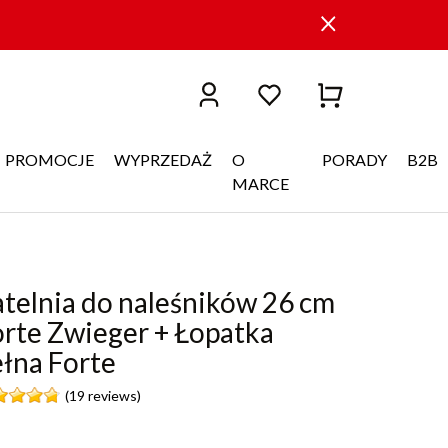
PROMOCJE
WYPRZEDAŻ
O
PORADY
B2B
MARCE
telnia do naleśników 26 cm
orte Zwieger + Łopatka
łna Forte
(19 reviews)