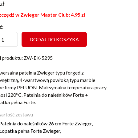
zł
czędź w Zwieger Master Club:
4,95
zł
ć:
DODAJ DO KOSZYKA
 produktu: ZW-EK-5295
wersalna patelnia Zwieger typu forged z
nętrzną, 4-warstwową powłoką typu marble
ne firmy PFLUON. Maksymalna temperatura pracy
o
osi 220
C. Patelnia do naleśników Forte +
atka pełna Forte.
artość zestawu
Patelnia do naleśników 26 cm Forte Zwieger,
Łopatka pełna Forte Zwieger,