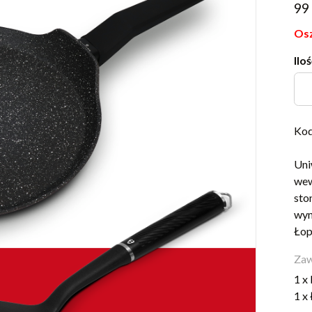
99
Osz
Iloś
Kod
Uni
wew
sto
wyn
Łop
Zaw
1 x
1 x