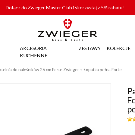
Dołącz do Zwieger Master Club i skorzystaj z 5% rabatu!
AKCESORIA
ZESTAWY
KOLEKCJE
KUCHENNE
atelnia do naleśników 26 cm Forte Zwieger + Łopatka pełna Forte
Pa
F
pe