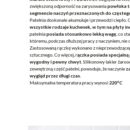
zwiększoną odporność na zarysowania
powłoka t
segmencie naczyń przeznaczonych do częsteg
Patelnia doskonale akumuluje i przewodzi ciepło. 
wszystkie rodzaje kuchenek, w tym na płyty in
patelnia
posiada stosunkowo lekką wagę
, co st
któremu, podczas dłuższej pracy z naczyniem, nie
Zastosowaną rączkę wykonano z nieprzewodzące
sztucznego. Co więcej, r
ączka posiada specjalną
wygodny i pewny chwyt
. Silikonowy lakier żaro
zewnętrzną część patelni, powoduje, że naczynie
z
wygląd przez długi czas
.
o
Maksymalna temperatura pracy wynosi
220
C