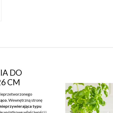
IA DO
26 CM
 nieprzetworzonego
rąco
. Wewnętrzną stronę
nieprzywierająca typu
je wyjątkowe właściwości i