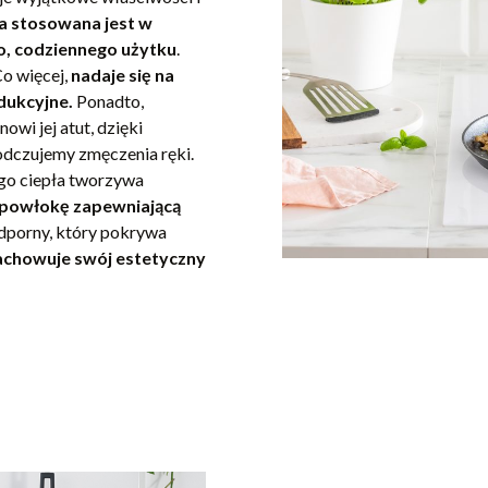
a stosowana jest w
o, codziennego użytku
.
Co więcej,
nadaje się na
dukcyjne.
Ponadto,
anowi jej atut, dzięki
 odczujemy zmęczenia ręki.
go ciepła tworzywa
 powłokę zapewniającą
odporny, który pokrywa
achowuje swój estetyczny