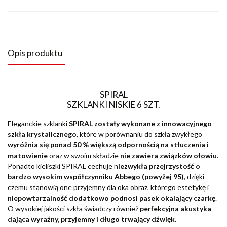
Opis produktu
SPIRAL
SZKLANKI NISKIE 6 SZT.
Eleganckie szklanki
SPIRAL zostały wykonane z innowacyjnego
szkła krystalicznego
, które w porównaniu do szkła zwykłego
wyróżnia się ponad 50 % większą odpornością na stłuczenia i
matowienie
oraz w swoim składzie
nie zawiera związków ołowiu
.
Ponadto kieliszki SPIRAL cechuje n
iezwykła przejrzystość o
bardzo wysokim współczynniku Abbego (powyżej 95)
, dzięki
czemu stanowią one przyjemny dla oka obraz, którego estetykę i
niepowtarzalność dodatkowo podnosi pasek okalający czarkę
.
O wysokiej jakości szkła świadczy również
perfekcyjna akustyka
dająca wyraźny, przyjemny i długo trwający dźwięk
.