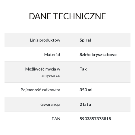
DANE TECHNICZNE
Linia produktów
Spiral
Materiał
Szkło kryształowe
Możliwość mycia w
Tak
zmywarce
Pojemność całkowita
350 ml
Gwarancja
2 lata
EAN
5903357373818