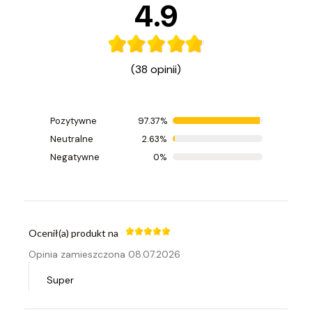
4.9
(38 opinii)
Pozytywne
97.37%
Ocenił(a) produkt na
Neutralne
2.63%
Opinia zamieszczona 15.07.2026
Negatywne
0%
Cienkie szkło, doskonale się prezentują
Ocenił(a) produkt na
Opinia zamieszczona 08.07.2026
Super