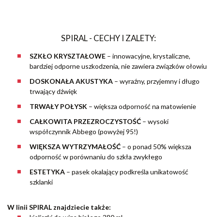
SPIRAL - CECHY I ZALETY:
SZKŁO KRYSZTAŁOWE
– innowacyjne, krystaliczne,
bardziej odporne uszkodzenia, nie zawiera związków ołowiu
DOSKONAŁA AKUSTYKA
– wyraźny, przyjemny i długo
trwający dźwięk
TRWAŁY POŁYSK
– większa odporność na matowienie
CAŁKOWITA PRZEZROCZYSTOŚĆ
– wysoki
współczynnik Abbego (powyżej 95!)
WIĘKSZA WYTRZYMAŁOŚĆ
– o ponad 50% większa
odporność w porównaniu do szkła zwykłego
ESTETYKA
– pasek okalający podkreśla unikatowość
szklanki
W linii SPIRAL znajdziecie także: