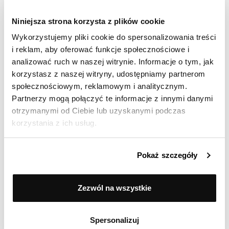
Niniejsza strona korzysta z plików cookie
Wykorzystujemy pliki cookie do spersonalizowania treści
Ocenił(a) produkt na
i reklam, aby oferować funkcje społecznościowe i
Opinia zamieszczona 03.05.2026
analizować ruch w naszej witrynie. Informacje o tym, jak
Wyglad i fukcjonalnosc pierwsza klasa
korzystasz z naszej witryny, udostępniamy partnerom
społecznościowym, reklamowym i analitycznym.
Partnerzy mogą połączyć te informacje z innymi danymi
otrzymanymi od Ciebie lub uzyskanymi podczas
Ocenił(a) produkt na
korzystania z ich usług.
Opinia zamieszczona 13.04.2026
Wszystko ok
Pokaż szczegóły
Zezwól na wszystkie
Pokaż więcej
Spersonalizuj