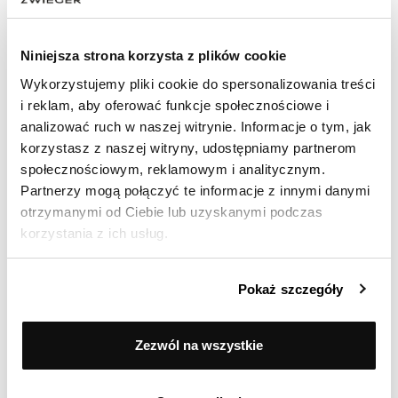
Bardzo ładne. Dokładnie takie jakie chciałam
Niniejsza strona korzysta z plików cookie
Wykorzystujemy pliki cookie do spersonalizowania treści
Ocenił(a) produkt na
i reklam, aby oferować funkcje społecznościowe i
Opinia zamieszczona 11.06.2026
analizować ruch w naszej witrynie. Informacje o tym, jak
Klasyczne eleganckie super wykonanie bardzo
korzystasz z naszej witryny, udostępniamy partnerom
wygodne w użyciu Polecam
społecznościowym, reklamowym i analitycznym.
Partnerzy mogą połączyć te informacje z innymi danymi
otrzymanymi od Ciebie lub uzyskanymi podczas
korzystania z ich usług.
Ocenił(a) produkt na
Opinia zamieszczona 26.04.2026
Pokaż szczegóły
Ładne , eleganckie .
Zezwól na wszystkie
Pokaż więcej