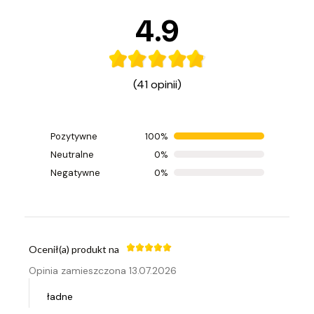
4.9
(41 opinii)
Pozytywne
100%
Ocenił(a) produkt na
Neutralne
0%
Opinia zamieszczona 15.07.2026
Negatywne
0%
Cienkie szkło, doskonale się prezentują
Ocenił(a) produkt na
Opinia zamieszczona 13.07.2026
ładne