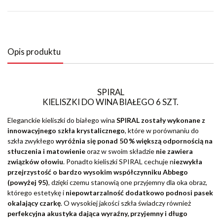
Opis produktu
SPIRAL
KIELISZKI DO WINA BIAŁEGO 6 SZT.
Eleganckie kieliszki do białego wina
SPIRAL zostały wykonane z
innowacyjnego szkła krystalicznego
, które w porównaniu do
szkła zwykłego
wyróżnia się ponad 50 % większą odpornością na
stłuczenia i matowienie
oraz w swoim składzie
nie zawiera
związków ołowiu
. Ponadto kieliszki SPIRAL cechuje n
iezwykła
przejrzystość o bardzo wysokim współczynniku Abbego
(powyżej 95)
, dzięki czemu stanowią one przyjemny dla oka obraz,
którego estetykę i
niepowtarzalność dodatkowo podnosi pasek
okalający czarkę
. O wysokiej jakości szkła świadczy również
perfekcyjna akustyka dająca wyraźny, przyjemny i długo