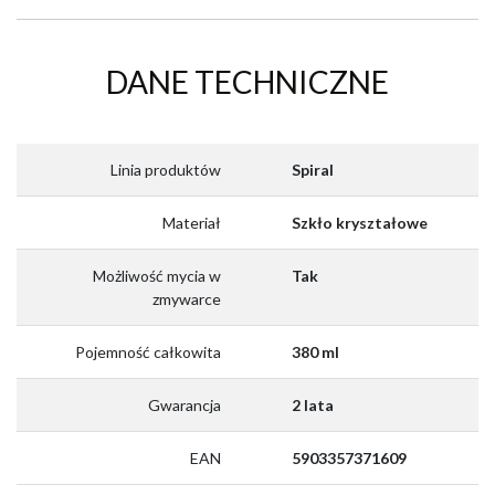
DANE TECHNICZNE
Linia produktów
Spiral
Materiał
Szkło kryształowe
Możliwość mycia w
Tak
zmywarce
Pojemność całkowita
380 ml
Gwarancja
2 lata
EAN
5903357371609