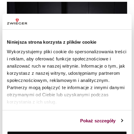
Niniejsza strona korzysta z plików cookie
Wykorzystujemy pliki cookie do spersonalizowania treści
i reklam, aby oferować funkcje społecznościowe i
analizować ruch w naszej witrynie. Informacje o tym, jak
korzystasz z naszej witryny, udostępniamy partnerom
społecznościowym, reklamowym i analitycznym.
Partnerzy mogą połączyć te informacje z innymi danymi
Garnki do kuchni indukcyjnej – na co zwrócić uwagę?
otrzymanymi od Ciebie lub uzyskanymi podczas
korzystania z ich usług.
Dziś kuchenka indukcyjna to standard, dlatego temat
kompatybilności z nią jest absolutnie kluczowy. W teorii sprawa
jest prosta – garnek musi mieć właściwości magnetyczne, żeby
Pokaż szczegóły
„zadziałał”. W praktyce jednak różnice zaczynają się dopiero
wtedy, gdy zaczynasz gotować. Bo o ile większość
garnków na
indukcję
faktycznie działa, to nie każdy robi to odpowiednio