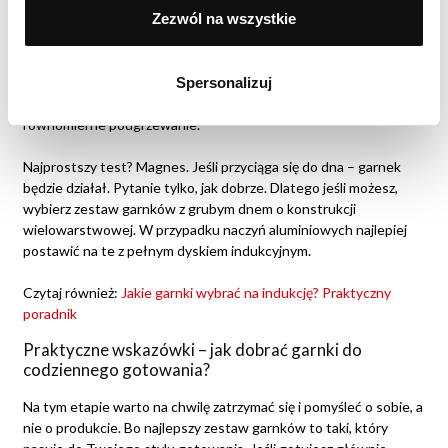
Zezwól na wszystkie
efektywnie. I właśnie tu pojawia się temat konstrukcji dna.
Najlepsze efekty dają garnki z wielowarstwowym dnem albo
pełnym dyskiem indukcyjnym, który idealnie przylega do
Spersonalizuj
powierzchni płyty. To przekłada się nie tylko na szybsze
gotowanie, ale też na mniejsze zużycie energii i bardziej
równomierne podgrzewanie.
Najprostszy test? Magnes. Jeśli przyciąga się do dna – garnek
będzie działał. Pytanie tylko, jak dobrze. Dlatego jeśli możesz,
wybierz zestaw garnków z grubym dnem o konstrukcji
wielowarstwowej. W przypadku naczyń aluminiowych najlepiej
postawić na te z pełnym dyskiem indukcyjnym.
Czytaj również:
Jakie garnki wybrać na indukcję? Praktyczny
poradnik
Praktyczne wskazówki – jak dobrać garnki do
codziennego gotowania?
Na tym etapie warto na chwilę zatrzymać się i pomyśleć o sobie, a
nie o produkcie. Bo najlepszy zestaw garnków to taki, który