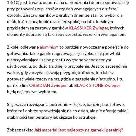
18/10) jest trwała, odporna na uszkodzenia i dobrze sprawdza się
przy gotowaniu zup, sosów czy dań wymagających dłuższej
obróbki. Zestaw garnków z grubym dnem ze stali to wybór dla
osób, które chcą kupić raz i mieć spokój na lata. Idealnym
przykładem są zestawy garnków
KLASSIKER Zwieger
, których
elementy dobrane są tak, żeby sprostać wszelkim wymaganiom.
Z kolei odlewane
aluminium
to bardziej nowoczesne podejście do
gotowania. Takie garnki nagrzewają się szybko, mają powłoki
nieprzywierające i są po prostu wygodne w codziennym
użytkowaniu, bo dużo trudniej o przypalenie. Jest to szczególnie
ważne, gdy zaczynasz swoją przygodę kulinarną lub lubisz
gotować wiele rzeczy na raz, gdzie o zagapienie nietrudno. I tu
garnki z linii
OBSIDIAN Zwieger
lub
BLACK STONE Zwieger
będą najlepszym wyborem.
Są jeszcze rozwiązania pośrednie – lżejsze, bardziej budżetowe,
które też dobrze sprawdzają się na co dzień, ale nie oferują takiej
stabilności temperatury jak cięższe konstrukcje.
Zobacz także:
Jaki materiał jest najlepszy na garnek i patelnię?