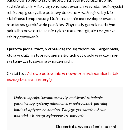
pasuje do Twojego stylu gotowania. Jeśli gotujesz głównie
szybkie obiady – liczy się czas nagrzewania i wygoda. Jeśli częściej
robisz zupy, sosy albo potrawy duszone – ważniejsza będzie
stabilność temperatury. Duże znaczenie ma też dopasowanie
rozmiarów garnków do palników. Zbyt mały garnek na dużym
polu albo odwrotnie to nie tylko strata energii, ale też gorsze
efekty gotowania.
I jeszcze jedna rzecz, o której często się zapomina – ergonomia,
która w dużym stopniu opiera się o uchwyty, pokrywy czy inne
systemy zastosowane w naczyniach.
Czytaj też:
Zdrowe gotowanie w nowoczesnych garnkach: Jak
oszczędzać czas i energię
Dobrze zaprojektowane uchwyty, możliwość składania
garnków czy systemy odcedzania w pokrywkach potrafią
bardziej wpłynąć na komfort Twojego gotowania niż sam
materiał, z którego wykonane jest naczynie.
Ekspert ds. wyposażenia kuchni