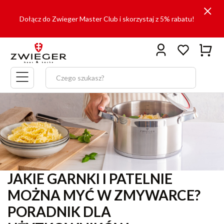
Dołącz do Zwieger Master Club i skorzystaj z 5% rabatu!
Menu
główne
JAKIE GARNKI I PATELNIE
MOŻNA MYĆ W ZMYWARCE?
PORADNIK DLA