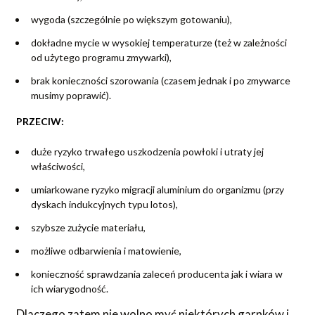
wygoda (szczególnie po większym gotowaniu),
dokładne mycie w wysokiej temperaturze (też w zależności
od użytego programu zmywarki),
brak konieczności szorowania (czasem jednak i po zmywarce
musimy poprawić).
PRZECIW:
duże ryzyko trwałego uszkodzenia powłoki i utraty jej
właściwości,
umiarkowane ryzyko migracji aluminium do organizmu (przy
dyskach indukcyjnych typu lotos),
szybsze zużycie materiału,
możliwe odbarwienia i matowienie,
konieczność sprawdzania zaleceń producenta jak i wiara w
ich wiarygodność.
Dlaczego zatem nie wolno myć niektórych garnków i