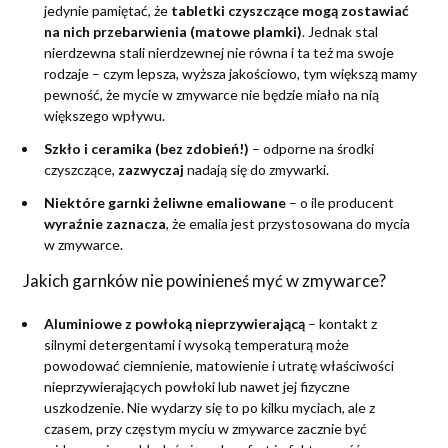
jedynie pamiętać, że
tabletki czyszczące mogą zostawiać
na nich przebarwienia (matowe plamki)
. Jednak stal
nierdzewna stali nierdzewnej nie równa i ta też ma swoje
rodzaje – czym lepsza, wyższa jakościowo, tym większą mamy
pewność, że mycie w zmywarce nie będzie miało na nią
większego wpływu.
Szkło i ceramika (bez zdobień!)
– odporne na środki
czyszczące,
zazwyczaj
nadają się do zmywarki.
Niektóre garnki żeliwne emaliowane
– o ile producent
wyraźnie zaznacza
, że emalia jest przystosowana do mycia
w zmywarce.
Jakich garnków nie powinieneś myć w zmywarce?
Aluminiowe z powłoką nieprzywierającą
– kontakt z
silnymi detergentami i wysoką temperaturą może
powodować ciemnienie, matowienie i utratę właściwości
nieprzywierających powłoki lub nawet jej fizyczne
uszkodzenie. Nie wydarzy się to po kilku myciach, ale z
czasem, przy częstym myciu w zmywarce zacznie być