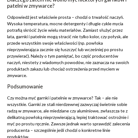
patelni w zmywarce?
Odpowiedź jest właściwie prosta – chodzi o trwałość naczyń.
Wysoka temperatura, mocne detergenty i długie cykle mycia
potrafią skrócić życie wielu materiałów. Zamiast służyć przez
lata, garnki i patelnie mogą stracić nie tylko kolor, czy połysk, ale
przede wszystkim swoje właściwości (np. powłoka
nieprzywierająca zacznie się łuszczyć lub wcześniej po prostu
przywierać). Należy o tym pamiętać, bo część producentów
naczyń, niestety z wiadomych powodów, nie zaznacza na swoich
produktach zakazu lub chociaż ostrzeżenia przed myciem w
zmywarce.
Podsumowanie
Czy można myć garnki i patelnie w zmywarce? Tak – ale nie
wszystkie. Garnki ze stali nierdzewnej zazwyczaj świetnie sobie
radzą w zmywarce, ale miedziane czy aluminiowe, zwłaszcza te z
delikatną powłoką nieprzywierającą, lepiej traktować ostrożnie i
myć po prostu ręcznie. Zawsze jednak warto sprawdzić zalecenia
producenta – szczególnie jeśli chodzi o konkretne linie
produktów.