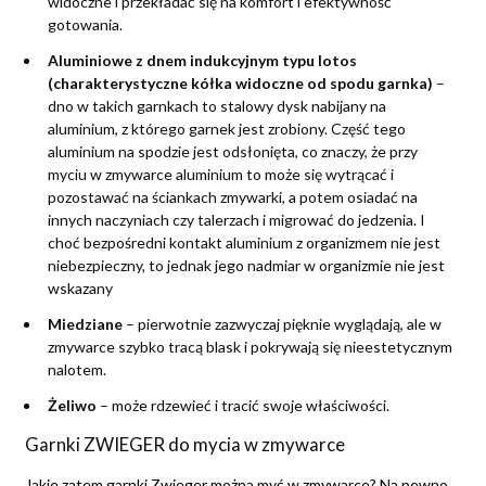
widoczne i przekładać się na komfort i efektywność
gotowania.
Aluminiowe z dnem indukcyjnym typu lotos
(charakterystyczne kółka widoczne od spodu garnka)
–
dno w takich garnkach to stalowy dysk nabijany na
aluminium, z którego garnek jest zrobiony. Część tego
aluminium na spodzie jest odsłonięta, co znaczy, że przy
myciu w zmywarce aluminium to może się wytrącać i
pozostawać na ściankach zmywarki, a potem osiadać na
innych naczyniach czy talerzach i migrować do jedzenia. I
choć bezpośredni kontakt aluminium z organizmem nie jest
niebezpieczny, to jednak jego nadmiar w organizmie nie jest
wskazany
Miedziane
– pierwotnie zazwyczaj pięknie wyglądają, ale w
zmywarce szybko tracą blask i pokrywają się nieestetycznym
nalotem.
Żeliwo
– może rdzewieć i tracić swoje właściwości.
Garnki ZWIEGER do mycia w zmywarce
Jakie zatem garnki Zwieger można myć w zmywarce? Na pewno