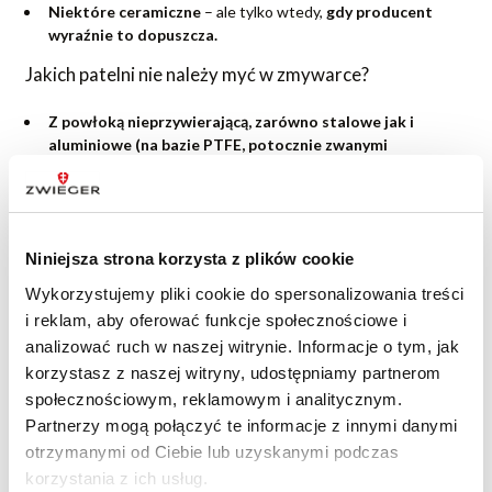
Niektóre ceramiczne
– ale tylko wtedy,
gdy producent
wyraźnie to dopuszcza.
Jakich patelni nie należy myć w zmywarce?
Z powłoką nieprzywierającą, zarówno stalowe jak i
aluminiowe (na bazie PTFE, potocznie zwanymi
„teflonowymi”))
– detergenty zwłaszcza, ale także silne
strumienie wody mogą przyspieszyć zużycie powłoki. W
praktyce oznacza to, że ta szybciej straci swoje właściwości
nieprzywierające, a także może z czasem odchodzić od
Niniejsza strona korzysta z plików cookie
patelni, co będzie sprowadzało się do konieczności wymiany
samej patelni.
Wykorzystujemy pliki cookie do spersonalizowania treści
Żeliwne bez powłoki
– podobnie jak garnki, mogą z czasem
i reklam, aby oferować funkcje społecznościowe i
rdzewieć i tracić gładkość powierzchni.
analizować ruch w naszej witrynie. Informacje o tym, jak
korzystasz z naszej witryny, udostępniamy partnerom
Aluminiowe z dnem indukcyjnym typu lotos
społecznościowym, reklamowym i analitycznym.
(charakterystyczne kółka od spodu garnka)
– podobnie
jak w garnkach dno w takich patelniach to stalowy dysk
Partnerzy mogą połączyć te informacje z innymi danymi
nabijany na aluminium, z którego patelnia jest zrobiona. Na
otrzymanymi od Ciebie lub uzyskanymi podczas
spodzie naczyń aluminiowych pozostają odsłonięte
korzystania z ich usług.