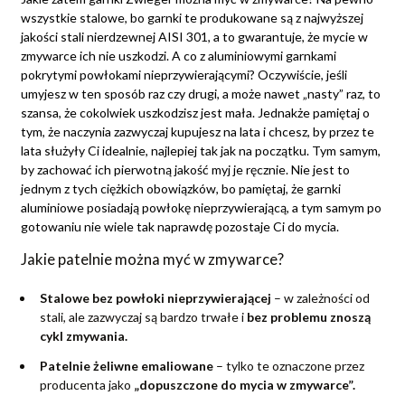
wszystkie stalowe, bo garnki te produkowane są z najwyższej
jakości stali nierdzewnej AISI 301, a to gwarantuje, że mycie w
zmywarce ich nie uszkodzi. A co z aluminiowymi garnkami
pokrytymi powłokami nieprzywierającymi? Oczywiście, jeśli
umyjesz w ten sposób raz czy drugi, a może nawet „nasty” raz, to
szansa, że cokolwiek uszkodzisz jest mała. Jednakże pamiętaj o
tym, że naczynia zazwyczaj kupujesz na lata i chcesz, by przez te
lata służyły Ci idealnie, najlepiej tak jak na początku. Tym samym,
by zachować ich pierwotną jakość myj je ręcznie. Nie jest to
jednym z tych ciężkich obowiązków, bo pamiętaj, że garnki
aluminiowe posiadają powłokę nieprzywierającą, a tym samym po
gotowaniu nie wiele tak naprawdę pozostaje Ci do mycia.
Jakie patelnie można myć w zmywarce?
Stalowe bez powłoki nieprzywierającej
– w zależności od
stali, ale zazwyczaj są bardzo trwałe i
bez problemu znoszą
cykl zmywania.
Patelnie żeliwne emaliowane
– tylko te oznaczone przez
producenta jako
„dopuszczone do mycia w zmywarce”.