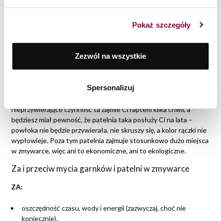
fragmenty tego metalu. Podczas mycia w zmywarce
aluminium może się wytrącać, osadzać na ściankach
urządzenia, a następnie przenosić na inne naczynia i talerze.
Pokaż szczegóły
Choć aluminium trafiające do organizmu nie stanowi dużego
zagrożenia, to jego nadmiar w organizmie zdecydowanie nie
jest pożądany.
Zezwól na wszystkie
Patelnie ZWIEGER do mycia w zmywarce
Spersonalizuj
Tu wskazanie może być jedno – najlepiej myj ręcznie patelnie (nie
tylko marki Zwieger!). Ze względu na zastosowane powłoki
nieprzywierające czynność ta zajmie Ci raptem kilka chwil, a
będziesz miał pewność, że patelnia taka posłuży Ci na lata –
powłoka nie będzie przywierała, nie skruszy się, a kolor rączki nie
wypłowieje. Poza tym patelnia zajmuje stosunkowo dużo miejsca
w zmywarce, więc ani to ekonomiczne, ani to ekologiczne.
Za i przeciw mycia garnków i patelni w zmywarce
ZA:
oszczędność czasu, wody i energii (zazwyczaj, choć nie
koniecznie),