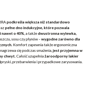
ORRA
podkreśla większa niż standardowo
raz
pełne dno indukcyjne, które pozwala
ii nawet o 40%
, a także
dwustronna wylewka,
uszczu, sosu czy płynów –
wygodne zarówno dla
cznych.
Komfort zapewnia także ergonomiczna
e nagrzewa się podczas smażenia,
jest przyjemna w
ny chwyt.
Całość uzupełnia
żaroodporny lakier
dpryski, przebarwienia i przypadkowe zarysowania.