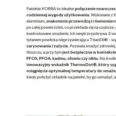
Patelnie KORRA to idealne
połączenie nowoczesn
codziennej wygody użytkowania.
Wykonane z t
aluminium,
znakomicie przewodzą i równomiern
po całej powierzchni, co przekłada się na szybsze, 
kontrolowane smażenie. Ich wnętrze pokrywa 3-
tytanem powłoka nieprzywierająca TitanEX® – 
zarysowania i zużycie.
Pozwala smażyć zdrowiej, 
tłuszczu, a przy tym
jest bezpieczna w kontakcie
PFOS, PFOA, kadmu, ołowiu czy niklu.
Na środku
i
nnowacyjny wskaźnik ThermoDot®, który syg
osiągnięcia optymalnej temperatury do smaże
kiedy położyć składnik na patelni, by go usmażyć, 