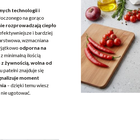
ych technologii i
łoczonego na gorąco
ie rozprowadzają ciepło
efektywniejsze i bardziej
warstwowa, wzmacniana
wyjątkowo
odporna na
z minimalną ilością
 z żywnością, wolna od
 patelni znajduje się
nalizuje moment
nia
– dzięki temu wiesz
a nie ugotować.