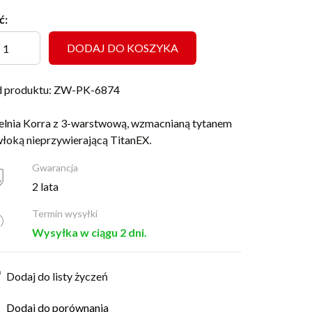
ć:
DODAJ DO KOSZYKA
 produktu: ZW-PK-6874
elnia Korra z 3-warstwową, wzmacnianą tytanem
łoką nieprzywierającą TitanEX
.
Gwarancja
2 lata
Termin wysyłki
Wysyłka w ciągu 2 dni.
Dodaj do listy życzeń
Dodaj do porównania