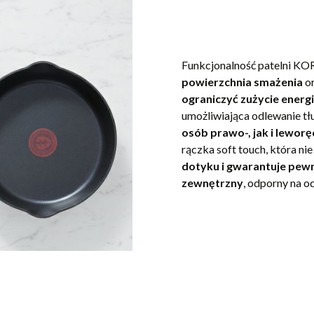
Funkcjonalność patelni K
powierzchnia smażenia
o
ograniczyć zużycie energ
umożliwiająca odlewanie tł
osób prawo-, jak i leworę
rączka soft touch, która ni
dotyku i gwarantuje pew
zewnętrzny
, odporny na o