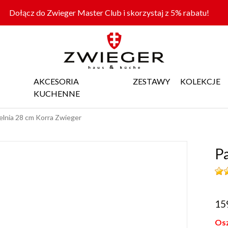
Dołącz do Zwieger Master Club i skorzystaj z 5% rabatu!
AKCESORIA
ZESTAWY
KOLEKCJE
KUCHENNE
elnia 28 cm Korra Zwieger
Pa
15
Osz