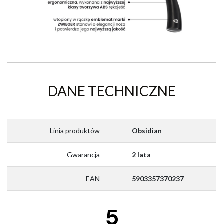
DANE TECHNICZNE
Linia produktów
Obsidian
Gwarancja
2 lata
EAN
5903357370237
5