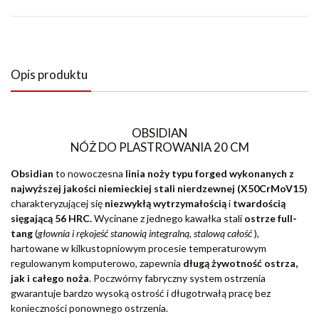
Opis produktu
OBSIDIAN
NÓŻ DO PLASTROWANIA 20 CM
Obsidian
to nowoczesna
linia noży typu forged wykonanych z
najwyższej jakości niemieckiej stali nierdzewnej (X50CrMoV15)
charakteryzującej się
niezwykłą wytrzymałością
i
twardością
sięgającą 56 HRC.
Wycinane z jednego kawałka stali
ostrze full-
tang
(
głownia i rękojeść stanowią integralną, stalową całość
),
hartowane w kilkustopniowym procesie temperaturowym
regulowanym komputerowo, zapewnia
długą żywotność ostrza,
jak i całego noża
. Poczwórny fabryczny system ostrzenia
gwarantuje bardzo wysoką ostrość i długotrwałą pracę bez
konieczności ponownego ostrzenia.