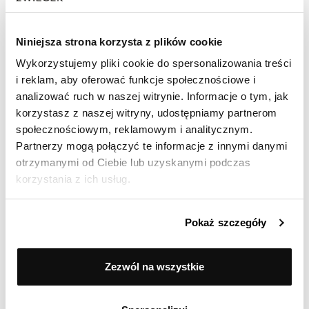
Niniejsza strona korzysta z plików cookie
Ocenił(a) produkt na
Wykorzystujemy pliki cookie do spersonalizowania treści
Opinia zamieszczona 19.05.2025
i reklam, aby oferować funkcje społecznościowe i
Okey
analizować ruch w naszej witrynie. Informacje o tym, jak
korzystasz z naszej witryny, udostępniamy partnerom
społecznościowym, reklamowym i analitycznym.
Partnerzy mogą połączyć te informacje z innymi danymi
Ocenił(a) produkt na
otrzymanymi od Ciebie lub uzyskanymi podczas
Opinia zamieszczona 04.05.2025
korzystania z ich usług.
*****
Pokaż szczegóły
Pokaż więcej
Zezwól na wszystkie