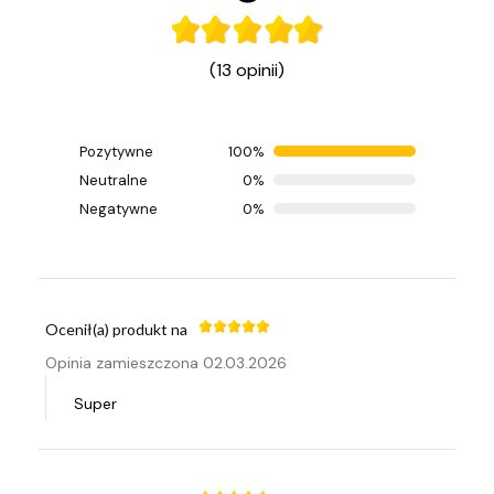
(13 opinii)
Pozytywne
100%
Ocenił(a) produkt na
Neutralne
0%
Opinia zamieszczona 22.03.2026
Negatywne
0%
Bardzo dobry nóż.
Ocenił(a) produkt na
Opinia zamieszczona 02.03.2026
Super