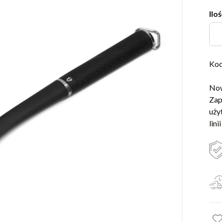
Iloś
Kod
Now
Zap
uży
lini