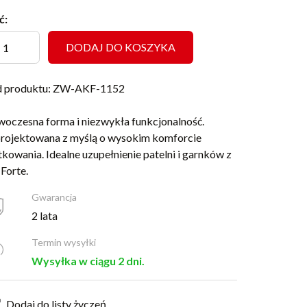
ć:
DODAJ DO KOSZYKA
 produktu: ZW-AKF-1152
oczesna forma i niezwykła funkcjonalność.
rojektowana z myślą o wysokim komforcie
tkowania. Idealne uzupełnienie patelni i garnków z
i Forte.
Gwarancja
2 lata
Termin wysyłki
Wysyłka w ciągu 2 dni.
Dodaj do listy życzeń