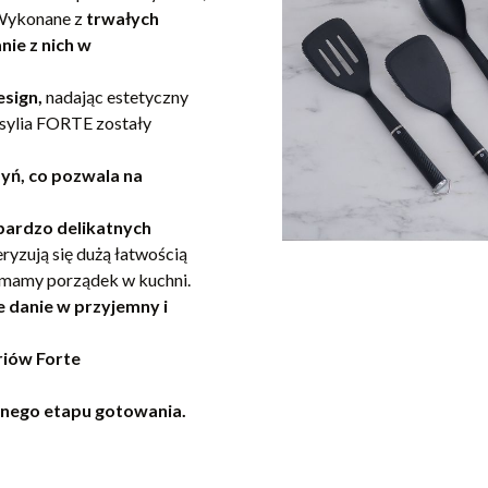
 Wykonane z
trwałych
ie z nich w
sign,
nadając estetyczny
ensylia FORTE zostały
yń, co pozwala na
 bardzo delikatnych
yzują się dużą łatwością
ymamy porządek w kuchni.
 danie w przyjemny i
riów Forte
pnego etapu gotowania.