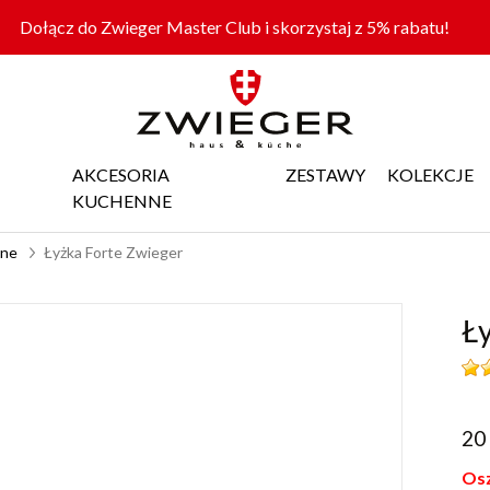
Dołącz do Zwieger Master Club i skorzystaj z 5% rabatu!
AKCESORIA
ZESTAWY
KOLEKCJE
KUCHENNE
nne
Łyżka Forte Zwieger
Ł
20
Osz