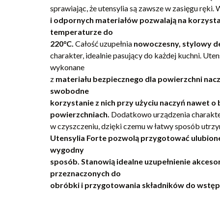
sprawiając, że utensylia są zawsze w zasięgu ręki.
i odpornych materiałów pozwalają na korzystan
temperaturze do
220°C.
Całość uzupełnia
nowoczesny, stylowy de
charakter, idealnie pasujący do każdej kuchni. Ut
wykonane
z
materiału bezpiecznego dla powierzchni nacz
swobodne
korzystanie z nich przy użyciu naczyń nawet o
powierzchniach.
Dodatkowo urządzenia charakter
w czyszczeniu, dzięki czemu w łatwy sposób utrz
Utensylia Forte pozwolą przygotować ulubione
wygodny
sposób. Stanowią idealne uzupełnienie akceso
przeznaczonych do
obróbki i przygotowania składników do wstę