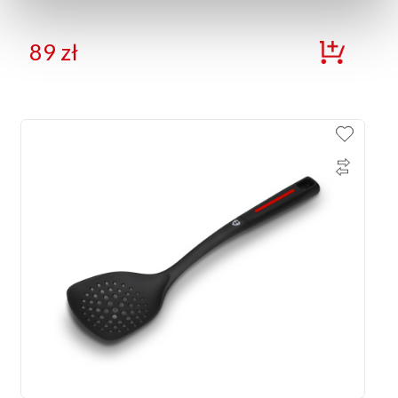
89
zł