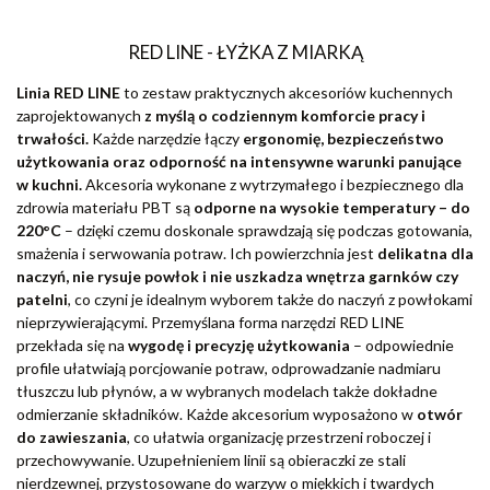
RED LINE - ŁYŻKA Z MIARKĄ
Linia RED LINE
to zestaw praktycznych akcesoriów kuchennych
zaprojektowanych
z myślą o codziennym komforcie pracy i
trwałości.
Każde narzędzie łączy
ergonomię, bezpieczeństwo
użytkowania oraz odporność na intensywne warunki panujące
w kuchni.
Akcesoria wykonane z wytrzymałego i bezpiecznego dla
zdrowia materiału PBT są
odporne na wysokie temperatury – do
220°C
– dzięki czemu doskonale sprawdzają się podczas gotowania,
smażenia i serwowania potraw. Ich powierzchnia jest
delikatna dla
naczyń, nie rysuje powłok i nie uszkadza wnętrza garnków czy
patelni
, co czyni je idealnym wyborem także do naczyń z powłokami
nieprzywierającymi. Przemyślana forma narzędzi RED LINE
przekłada się na
wygodę i precyzję użytkowania
– odpowiednie
profile ułatwiają porcjowanie potraw, odprowadzanie nadmiaru
tłuszczu lub płynów, a w wybranych modelach także dokładne
odmierzanie składników. Każde akcesorium wyposażono w
otwór
do zawieszania
, co ułatwia organizację przestrzeni roboczej i
przechowywanie. Uzupełnieniem linii są obieraczki ze stali
nierdzewnej, przystosowane do warzyw o miękkich i twardych