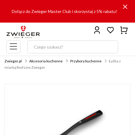
Dołącz do Zwieger Master Club i skorzystaj z 5% rabatu!
Menu
główne
Zwieger.pl
Akcesoria kuchenne
Przybory kuchenne
Łyżka z
miarką Red Line Zwieger