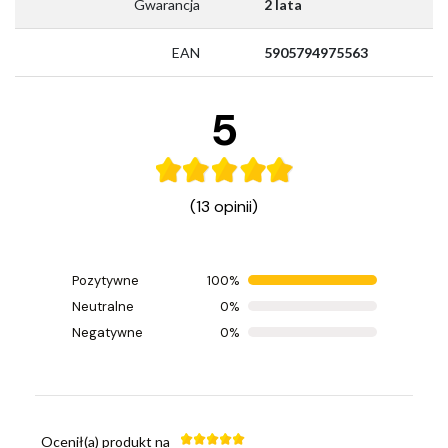
Gwarancja
2 lata
EAN
5905794975563
5
(13 opinii)
Pozytywne
100%
Ocenił(a) produkt na
Neutralne
0%
Opinia zamieszczona 31.07.2026
Negatywne
0%
Udany zakup, przesyłka blyskawiczna, polecam
Ocenił(a) produkt na