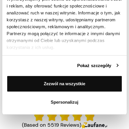
Cudny wygląd. Duża pojemność. Polecam
i reklam, aby oferować funkcje społecznościowe i
analizować ruch w naszej witrynie. Informacje o tym, jak
korzystasz z naszej witryny, udostępniamy partnerom
Ocenił(a) produkt na
społecznościowym, reklamowym i analitycznym.
Partnerzy mogą połączyć te informacje z innymi danymi
Opinia zamieszczona 24.03.2026
otrzymanymi od Ciebie lub uzyskanymi podczas
Czajnik ma ładny design, pojemność idealna dla
korzystania z ich usług.
naszej rodziny.
Pokaż szczegóły
Pokaż więcej
Zezwól na wszystkie
Spersonalizuj
98% zadowolonych klientów
(Based on 5519 Reviews)