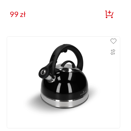
99
zł