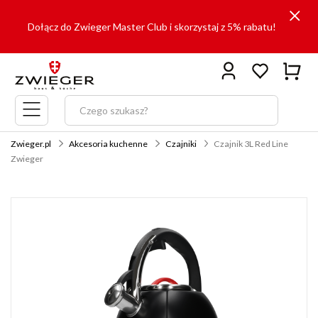
Dołącz do Zwieger Master Club i skorzystaj z 5% rabatu!
Menu
główne
Zwieger.pl
Akcesoria kuchenne
Czajniki
Czajnik 3L Red Line
Zwieger