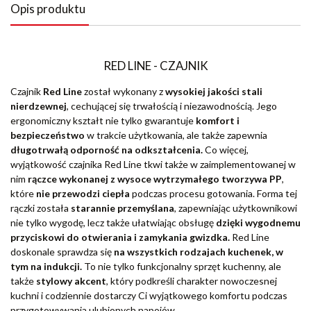
Opis produktu
RED LINE - CZAJNIK
Czajnik
Red Line
został wykonany z
wysokiej jakości stali
nierdzewnej
, cechującej się trwałością i niezawodnością. Jego
ergonomiczny kształt nie tylko gwarantuje
komfort i
bezpieczeństwo
w trakcie użytkowania, ale także zapewnia
długotrwałą odporność na odkształcenia.
Co więcej,
wyjątkowość czajnika Red Line tkwi także w zaimplementowanej w
nim
rączce wykonanej z wysoce wytrzymałego tworzywa PP
,
które
nie przewodzi ciepła
podczas procesu gotowania. Forma tej
rączki została
starannie przemyślana
, zapewniając użytkownikowi
nie tylko wygodę, lecz także ułatwiając obsługę
dzięki wygodnemu
przyciskowi do otwierania i zamykania gwizdka.
Red Line
doskonale sprawdza się
na wszystkich rodzajach kuchenek, w
tym na indukcji.
To nie tylko funkcjonalny sprzęt kuchenny, ale
także
stylowy akcent
, który podkreśli charakter nowoczesnej
kuchni i codziennie dostarczy Ci wyjątkowego komfortu podczas
przygotowywania ulubionych napojów.