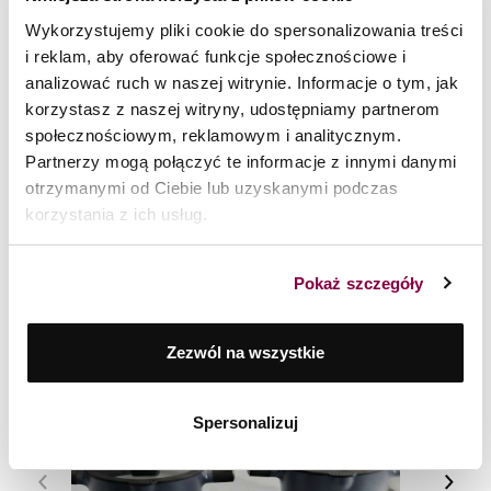
Wykorzystujemy pliki cookie do spersonalizowania treści
i reklam, aby oferować funkcje społecznościowe i
Zestaw garnków, patelni, noży w bloku 19 el. Forte
analizować ruch w naszej witrynie. Informacje o tym, jak
Zwieger + brytfanna Forte
korzystasz z naszej witryny, udostępniamy partnerom
1 159
zł
społecznościowym, reklamowym i analitycznym.
Partnerzy mogą połączyć te informacje z innymi danymi
otrzymanymi od Ciebie lub uzyskanymi podczas
korzystania z ich usług.
BLOG TWORZONY Z PASJI DO
GOTOWANIA
Pokaż szczegóły
Zezwól na wszystkie
Spersonalizuj