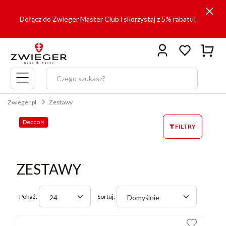
Dołącz do Zwieger Master Club i skorzystaj z 5% rabatu!
Menu
główne
Zwieger.pl
Zestawy
Decco
×
FILTRY
ZESTAWY
Pokaż:
Sortuj:
24
Domyślnie