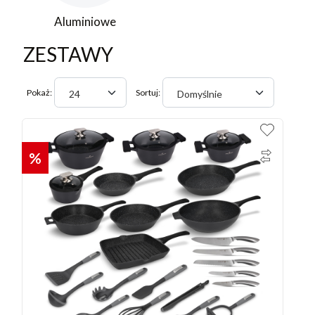
Aluminiowe
ZESTAWY
Pokaż:
Sortuj:
24
Domyślnie
%