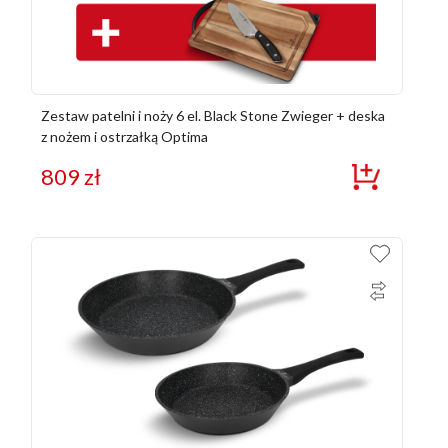
Zestaw patelni i noży 6 el. Black Stone Zwieger + deska
z nożem i ostrzałką Optima
809
zł