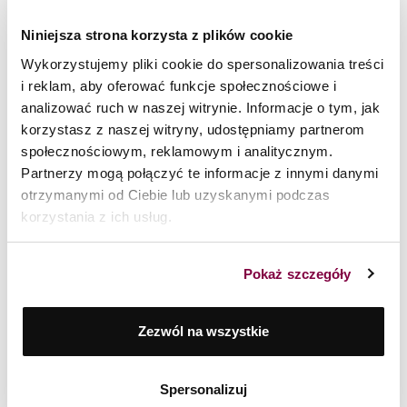
Niniejsza strona korzysta z plików cookie
Wykorzystujemy pliki cookie do spersonalizowania treści
i reklam, aby oferować funkcje społecznościowe i
analizować ruch w naszej witrynie. Informacje o tym, jak
Zestaw patelni i noży 7 el. Black Stone + deska z nożem i
korzystasz z naszej witryny, udostępniamy partnerom
ostrzałką Optima
społecznościowym, reklamowym i analitycznym.
899
zł
Partnerzy mogą połączyć te informacje z innymi danymi
otrzymanymi od Ciebie lub uzyskanymi podczas
korzystania z ich usług.
Pokaż szczegóły
Zezwól na wszystkie
Spersonalizuj