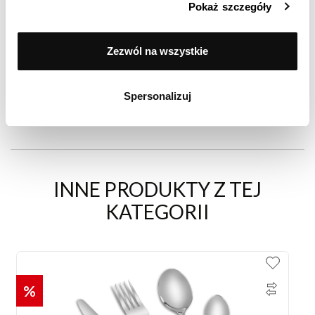
Pokaż szczegóły
98% zadowolonych klientów
Zezwól na wszystkie
Spersonalizuj
(Based on 5519 Reviews)
INNE PRODUKTY Z TEJ
KATEGORII
%