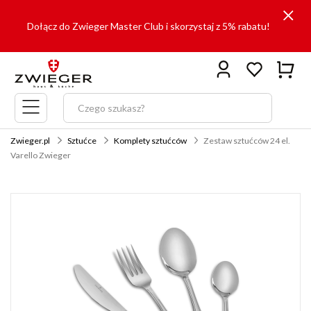
Dołącz do Zwieger Master Club i skorzystaj z 5% rabatu!
Menu
główne
Zwieger.pl
Sztućce
Komplety sztućców
Zestaw sztućców 24 el.
Varello Zwieger