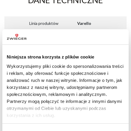
DANE TECHNICZNE
Linia produktów
Varello
Materiał sztućców
Stal nierdzewna
18/10
Niniejsza strona korzysta z plików cookie
Kolor sztućców
Srebrny
Wykorzystujemy pliki cookie do spersonalizowania treści
Rodzaje sztućców
Zestaw sztućców
i reklam, aby oferować funkcje społecznościowe i
analizować ruch w naszej witrynie. Informacje o tym, jak
Możliwość mycia w
Tak
korzystasz z naszej witryny, udostępniamy partnerom
zmywarce
społecznościowym, reklamowym i analitycznym.
Partnerzy mogą połączyć te informacje z innymi danymi
Gwarancja
Wieczysta
otrzymanymi od Ciebie lub uzyskanymi podczas
korzystania z ich usług.
EAN
5905794977857