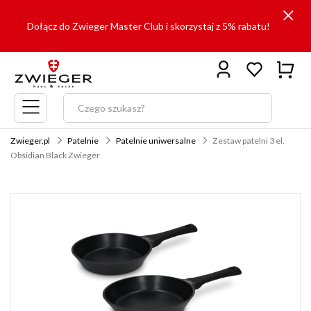
Dołącz do Zwieger Master Club i skorzystaj z 5% rabatu!
Menu
główne
Zwieger.pl
Patelnie
Patelnie uniwersalne
Zestaw patelni 3 el.
Obsidian Black Zwieger