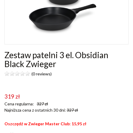
Zestaw patelni 3 el. Obsidian
Black Zwieger
(0 reviews)
319
zł
Cena regularna:
327
zł
Najniższa cena z ostatnich 30 dni:
327
zł
Oszczędź w Zwieger Master Club:
15,95
zł