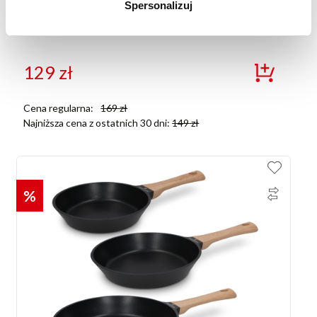
Spersonalizuj
Patelnia 28 cm Obsidian Grey Zwieger
129
zł
Cena regularna:
169
zł
Najniższa cena z ostatnich 30 dni:
149
zł
%