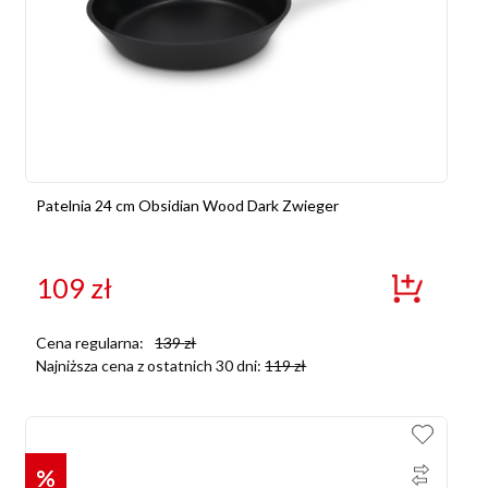
Patelnia 24 cm Obsidian Wood Dark Zwieger
109
zł
Cena regularna:
139
zł
Najniższa cena z ostatnich 30 dni:
119
zł
%