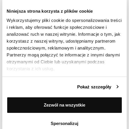
Opinia zamieszczona 30.04.2025
Niniejsza strona korzysta z plików cookie
Patelnia nie nadaje się na indukcję! Bardzo długo się
Wykorzystujemy pliki cookie do spersonalizowania treści
nagrzewa, nawet przy maksymalnej mocy na
i reklam, aby oferować funkcje społecznościowe i
kuchence nie oddawała ciepła, do tego wszystko
analizować ruch w naszej witrynie. Informacje o tym, jak
na niej przywierało!
korzystasz z naszej witryny, udostępniamy partnerom
społecznościowym, reklamowym i analitycznym.
Partnerzy mogą połączyć te informacje z innymi danymi
otrzymanymi od Ciebie lub uzyskanymi podczas
Ocenił(a) produkt na
korzystania z ich usług.
Opinia zamieszczona 20.01.2025
Ok!
Pokaż szczegóły
Przemek
Zezwól na wszystkie
Ocenił(a) produkt na
Opinia zamieszczona 13.01.2025
Spersonalizuj