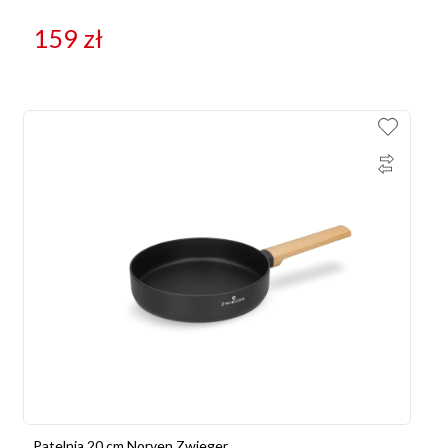
159
zł
Patelnia 20 cm Norven Zwieger