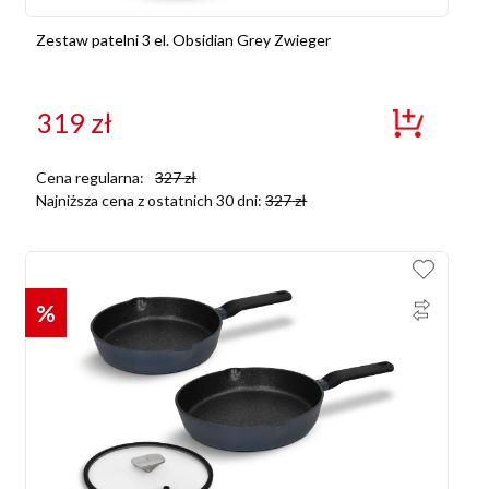
Zestaw patelni 3 el. Obsidian Grey Zwieger
319
zł
Cena regularna:
327
zł
Najniższa cena z ostatnich 30 dni:
327
zł
%