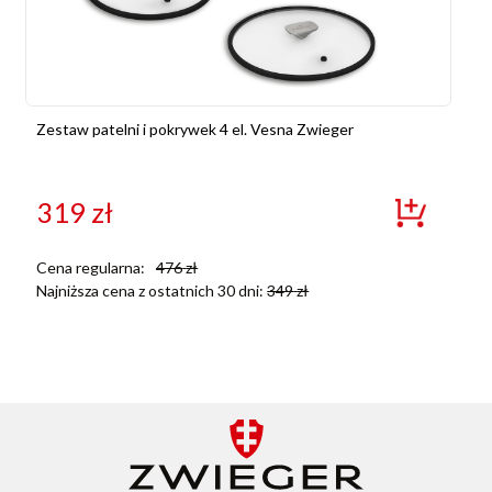
Zestaw patelni i pokrywek 4 el. Vesna Zwieger
319
zł
Cena regularna:
476
zł
Najniższa cena z ostatnich 30 dni:
349
zł