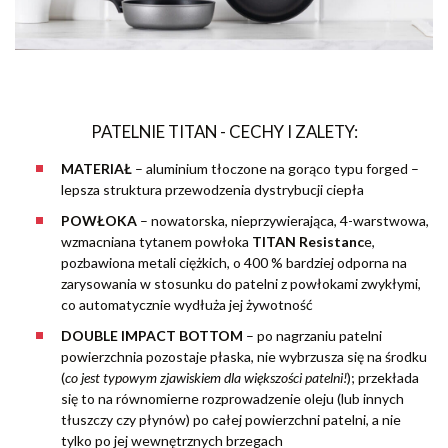
PATELNIE TITAN - CECHY I ZALETY:
MATERIAŁ
– aluminium tłoczone na gorąco typu forged –
lepsza struktura przewodzenia dystrybucji ciepła
POWŁOKA
– nowatorska, nieprzywierająca, 4-warstwowa,
wzmacniana tytanem powłoka
TITAN Resistanc
e,
pozbawiona metali ciężkich, o 400 % bardziej odporna na
zarysowania w stosunku do patelni z powłokami zwykłymi,
co automatycznie wydłuża jej żywotność
DOUBLE IMPACT BOTTOM
– po nagrzaniu patelni
powierzchnia pozostaje płaska, nie wybrzusza się na środku
(
co jest typowym zjawiskiem dla większości patelni!
); przekłada
się to na równomierne rozprowadzenie oleju (lub innych
tłuszczy czy płynów) po całej powierzchni patelni, a nie
tylko po jej wewnętrznych brzegach