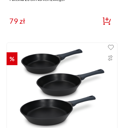
79
zł
%