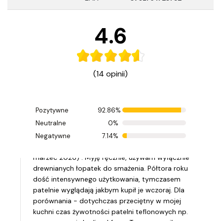
4.6
(14 opinii)
Pozytywne
92.86%
Ocenił(a) produkt na
Neutralne
0%
Opinia zamieszczona 14.03.2026
Negatywne
7.14%
Kupiłem ten zestaw patelni we wrześniu 2024 (jest
marzec 2026) . Myję ręcznie, używam wyłącznie
drewnianych łopatek do smażenia. Półtora roku
dość intensywnego użytkowania, tymczasem
patelnie wyglądają jakbym kupił je wczoraj. Dla
porównania - dotychczas przeciętny w mojej
kuchni czas żywotności patelni teflonowych np.