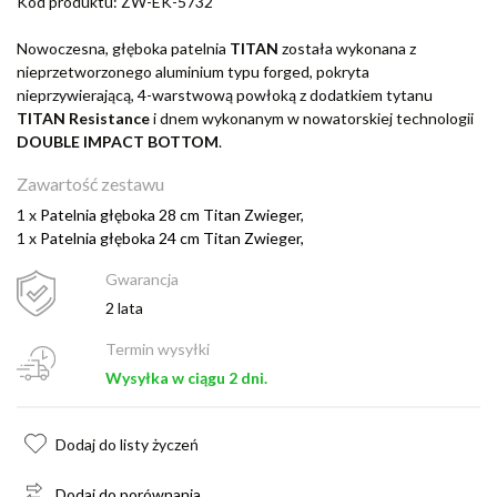
Kod produktu: ZW-EK-5732
Nowoczesna, głęboka patelnia
TITAN
została wykonana z
nieprzetworzonego aluminium typu forged, pokryta
nieprzywierającą, 4-warstwową powłoką z dodatkiem tytanu
TITAN Resistance
i dnem wykonanym w nowatorskiej technologii
DOUBLE IMPACT BOTTOM
.
Zawartość zestawu
1 x
Patelnia głęboka 28 cm Titan Zwieger,
1 x
Patelnia głęboka 24 cm Titan Zwieger,
Gwarancja
2 lata
Termin wysyłki
Wysyłka w ciągu 2 dni.
Dodaj do listy życzeń
Dodaj do porównania