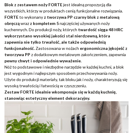
Blok z zestawem noży FORTE
jest idealną propozycją dla
wszystkich, którzy w produktach cenią funkcjonalne rozwiązania.
FORTE
to wykonany
z tworzywa PP czarny blok z metalową
obręczą
wraz
z kompletem 5
najczęściej używanych noży
kuchennych. Do produkcji noży, których
twardość sięga 48 HRC
wykorzystano wysokiej jakości stal nierdzewną, która
zapewnia nie tylko trwałość, ale także odpowiednią
funkcjonalność.
Zastosowana w nożach
ergonomiczna jękojeść z
tworzywa PP
z dodatkowym metalowym zakończeniem, zapewnia
pewny chwyt i odpowiednie wyważenie
.
Nóż to podstawowe i niezbędne narzędzie w każdej kuchni, a blok
jest wygodnym i najlepszym sposobem przechowywania noży.
Użyte do produkcji materiały, tak bloku jak i noży, charakteryzują się
wysoką trwałością i łatwością w czyszczeniu.
Zestaw FORTE idealnie wkomponuje się w każdą kuchnię,
stanowiąc estetyczny element dekoracyjny.