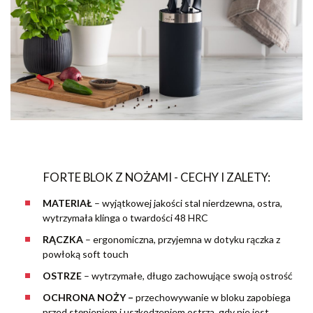
FORTE BLOK Z NOŻAMI - CECHY I ZALETY:
MATERIAŁ
–
wyjątkowej jakości stal nierdzewna, ostra,
wytrzymała klinga o twardości 48 HRC
RĄCZKA
–
ergonomiczna, przyjemna w dotyku rączka z
powłoką soft touch
OSTRZE
–
wytrzymałe, długo zachowujące swoją ostrość
OCHRONA NOŻY
–
przechowywanie w bloku zapobiega
przed stępieniem i uszkodzeniem ostrza, gdy nie jest