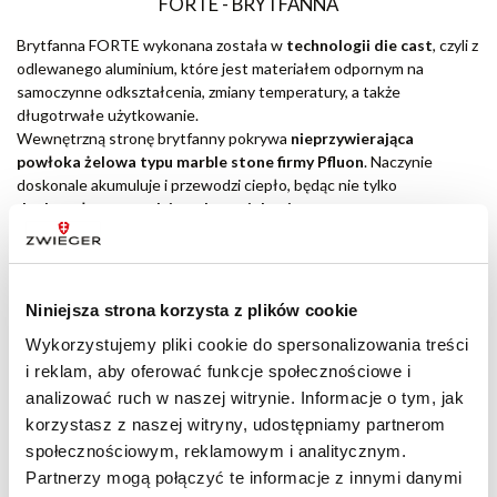
FORTE - BRYTFANNA
Brytfanna FORTE wykonana została w
technologii die cast
, czyli z
odlewanego aluminium, które jest materiałem odpornym na
samoczynne odkształcenia, zmiany temperatury, a także
długotrwałe użytkowanie.
Wewnętrzną stronę brytfanny pokrywa
nieprzywierająca
powłoka żelowa typu marble stone firmy Pfluon
. Naczynie
doskonale akumuluje i przewodzi ciepło, będąc nie tylko
doskonałym narzędziem do zapiekania
potraw w piekarniku, lecz również idealnym do gotowania,
smażenia czy duszenia
. Ponadto, można ją swobodnie używać na
różnych rodzajach kuchenek, w tym również indukcyjnych.
Zewnętrzną warstwę brytfanny
Niniejsza strona korzysta z plików cookie
pokrywa odporny na
wysoką temperaturę lakier silikonowy
,
Wykorzystujemy pliki cookie do spersonalizowania treści
który skutecznie chroni ją przed odpryskami i przebarwieniami,
i reklam, aby oferować funkcje społecznościowe i
zachowując przy tym długo jej pierwotny wygląd. W komplecie z
brytfanną znajduje się
analizować ruch w naszej witrynie. Informacje o tym, jak
pokrywa wykonana ze
szkła hartowanego
, wyposażona w uchwyt
korzystasz z naszej witryny, udostępniamy partnerom
dostosowany do użytkowania w piekarniku i wyprofilowany do
społecznościowym, reklamowym i analitycznym.
wygodnego odkładania używanych podczas gotowania akcesoriów.
Partnerzy mogą połączyć te informacje z innymi danymi
Maksymalna temperatura pracy wynosi
240°C.