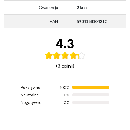
Gwarancja
2 lata
EAN
5904158104212
4.3
(3 opinii)
Pozytywne
100%
Ocenił(a) produkt na
Neutralne
0%
Opinia zamieszczona 31.01.2026
Negatywne
0%
Jest ok