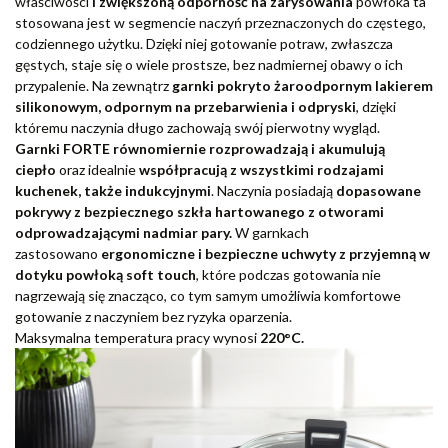
właściwości
i zwiększoną odporność na zarysowania
powłoka ta
stosowana jest w segmencie naczyń przeznaczonych do częstego,
codziennego użytku. Dzięki niej gotowanie potraw, zwłaszcza
gęstych, staje się o wiele prostsze, bez nadmiernej obawy o ich
przypalenie. Na zewnątrz
garnki pokryto żaroodpornym lakierem
silikonowym, odpornym na przebarwienia i odpryski
, dzięki
któremu naczynia długo zachowają swój pierwotny wygląd.
Garnki FORTE równomiernie rozprowadzają i akumulują
ciepło
oraz idealnie
współpracują z wszystkimi rodzajami
kuchenek, także indukcyjnymi
. Naczynia posiadają
dopasowane
pokrywy z bezpiecznego szkła hartowanego z otworami
odprowadzającymi nadmiar pary.
W garnkach
zastosowano
ergonomiczne i bezpieczne uchwyty z przyjemną w
dotyku powłoką soft touch
, które podczas gotowania nie
nagrzewają się znacząco, co tym samym umożliwia komfortowe
gotowanie z naczyniem bez ryzyka oparzenia.
Maksymalna temperatura pracy wynosi
220°C.