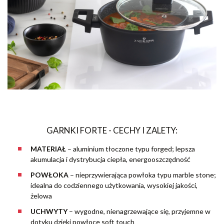
GARNKI FORTE - CECHY I ZALETY:
MATERIAŁ
–
aluminium tłoczone typu forged; lepsza
akumulacja i dystrybucja ciepła, energooszczędność
POWŁOKA
– nieprzywierająca powłoka typu marble stone;
idealna do codziennego użytkowania, wysokiej jakości,
żelowa
UCHWYTY
– wygodne, nienagrzewające się, przyjemne w
dotyku dzięki powłoce soft touch