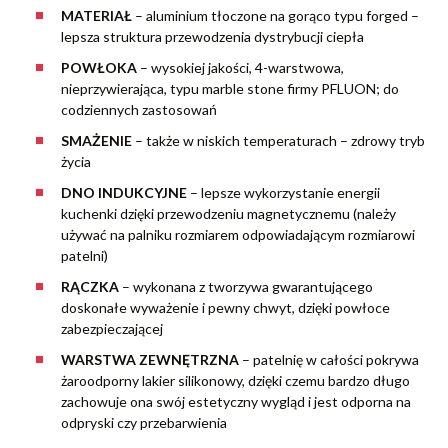
MATERIAŁ
– aluminium tłoczone na gorąco typu forged –
lepsza struktura przewodzenia dystrybucji ciepła
POWŁOKA
– wysokiej jakości, 4-warstwowa,
nieprzywierająca, typu marble stone firmy PFLUON; do
codziennych zastosowań
SMAŻENIE
– także w niskich temperaturach – zdrowy tryb
życia
DNO INDUKCYJNE
– lepsze wykorzystanie energii
kuchenki dzięki przewodzeniu magnetycznemu (należy
używać na palniku rozmiarem odpowiadającym rozmiarowi
patelni)
RĄCZKA
– wykonana z tworzywa gwarantującego
doskonałe wyważenie i pewny chwyt, dzięki powłoce
zabezpieczającej
WARSTWA ZEWNĘTRZNA
– patelnię w całości pokrywa
żaroodporny lakier silikonowy, dzięki czemu bardzo długo
zachowuje ona swój estetyczny wygląd i jest odporna na
odpryski czy przebarwienia