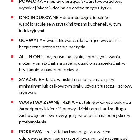
POWŁOKA
– nieprzywierająca, 3-warstwowa żelowa
wysokiej jakości, idealna do codziennego użytku
DNO INDUKCYJNE
– dno indukcyjne idealnie
współpracuje ze wszystkimi typami kuchenek, w tym
indukcyjnymi
UCHWYTY
– wyprofilowane, ułatwiające wygodne i
bezpieczne przenoszenie naczynia
ALL IN ONE
–
w jednym naczyniu, oprócz gotowania,
możemy smażyć jak na patelni, dusić oraz zapiekać jak w
brytfannie, a nawet piec ciasta
SMAŻENIE
– także w niskich temperaturach przy
minimalnym lub całkowitym braku użycia tłuszczu – zdrowy
tryb życia
WARSTWA ZEWNĘTRZNA
– patelnię w całości pokrywa
żaroodporny lakier silikonowy, dzięki temu bardzo długo
zachowuje ona swój wygląd i jest odporna na odpryski czy
przebarwienia
POKRYWA
–
ze szkła hartowanego z otworem
odprowadzającym parę i wyprofilowanym uchwytem pod