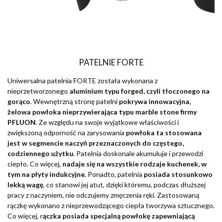
PATELNIE FORTE
Uniwersalna patelnia FORTE została wykonana z
nieprzetworzonego
aluminium typu forged, czyli tłoczonego na
gorąco
. Wewnętrzną stronę patelni
pokrywa innowacyjna,
żelowa powłoka nieprzywierająca typu marble stone firmy
PFLUON
. Ze względu na swoje wyjątkowe właściwości i
zwiększoną odporność na zarysowania
powłoka ta stosowana
jest w segmencie naczyń przeznaczonych do częstego,
codziennego użytku
. Patelnia doskonale akumuluje i przewodzi
ciepło. Co więcej,
nadaje się na wszystkie rodzaje kuchenek, w
tym na płyty indukcyjne.
Ponadto, patelnia
posiada stosunkowo
lekką wagę
, co stanowi jej atut, dzięki któremu, podczas dłuższej
pracy z naczyniem, nie odczujemy zmęczenia ręki. Zastosowaną
rączkę wykonano z nieprzewodzącego ciepła tworzywa sztucznego.
Co więcej, r
ączka posiada specjalną powłokę zapewniającą