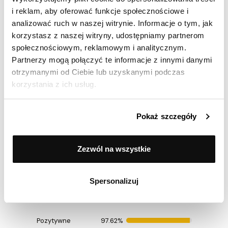
DANE TECHNICZNE
i reklam, aby oferować funkcje społecznościowe i
analizować ruch w naszej witrynie. Informacje o tym, jak
korzystasz z naszej witryny, udostępniamy partnerom
społecznościowym, reklamowym i analitycznym.
Rodzaje akcesoriów
Waga
Partnerzy mogą połączyć te informacje z innymi danymi
otrzymanymi od Ciebie lub uzyskanymi podczas
Gwarancja
2 lata
korzystania z ich usług.
EAN
5903357374235
Pokaż szczegóły
4.9
Zezwól na wszystkie
Spersonalizuj
(42 opinii)
Pozytywne
97.62%
Ocenił(a) produkt na