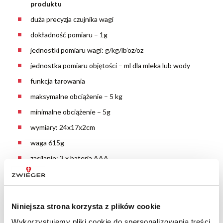
produktu
duża precyzja czujnika wagi
dokładność pomiaru – 1g
jednostki pomiaru wagi: g/kg/lb’oz/oz
jednostka pomiaru objętości – ml dla mleka lub wody
funkcja tarowania
maksymalne obciążenie – 5 kg
minimalne obciążenie – 5g
wymiary: 24x17x2cm
waga 615g
zasilanie: 3 x bateria AAA
wskaźnik wyczerpania baterii
Niniejsza strona korzysta z plików cookie
Wykorzystujemy pliki cookie do spersonalizowania treści