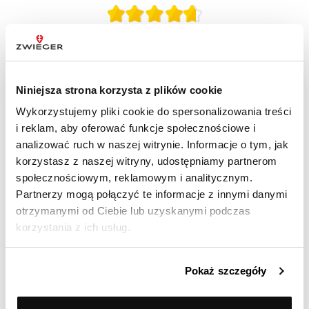
(3 opinii)
Niniejsza strona korzysta z plików cookie
Pozytywne
100%
Ocenił(a) produkt na
Neutralne
0%
Wykorzystujemy pliki cookie do spersonalizowania treści
Opinia zamieszczona 23.05.2026
Negatywne
0%
i reklam, aby oferować funkcje społecznościowe i
Polecam
analizować ruch w naszej witrynie. Informacje o tym, jak
korzystasz z naszej witryny, udostępniamy partnerom
społecznościowym, reklamowym i analitycznym.
Partnerzy mogą połączyć te informacje z innymi danymi
Ocenił(a) produkt na
otrzymanymi od Ciebie lub uzyskanymi podczas
Opinia zamieszczona 08.04.2026
korzystania z ich usług.
W porządku.
Pokaż szczegóły
Ocenił(a) produkt na