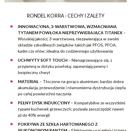
RONDEL KORRA - CECHY I ZALETY
INNOWACYJNA, 3-WARSTWOWA, WZMACNIANA
TYTANEM POWŁOKA NIEPRZYWIERAJĄCA TITANEX
–
Wysokiej jakości, 3-warstwowa, niezawierająca w swoim
składzie szkodliwych związków takich jak PFOS, PFOA,
kadm czy ołów; idealna do codziennego użytkowania
UCHWYTY SOFT TOUCH
– Nienagrzewające się, z
przyjemną w dotyku powłoką; zapewniają pewny i
bezpieczny chwyt
MATERIAŁ
– Tłoczone na gorąco aluminium; bardzo dobra
akumulacja, przewodzenie i równomierna dystrybucja ciepła
po całej powierzchni naczynia
PEŁNY DYSK INDUKCYJNY
– Kompatybilne ze wszystkimi
typami kuchenek grzewczych; pozwala zaoszczędzić nawet
aż do 40% energii
POKRYWA ZE SZKŁA HARTOWANEGO Z
SILIKONOWYM RANTEM
– Efektywnie uszczelnia i trzyma