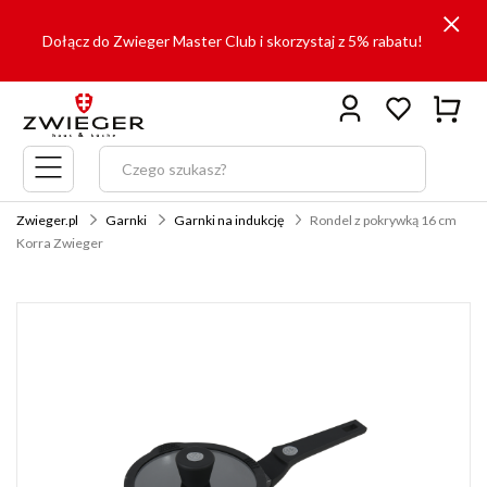
Dołącz do Zwieger Master Club i skorzystaj z 5% rabatu!
Menu
główne
Zwieger.pl
Garnki
Garnki na indukcję
Rondel z pokrywką 16 cm
Korra Zwieger