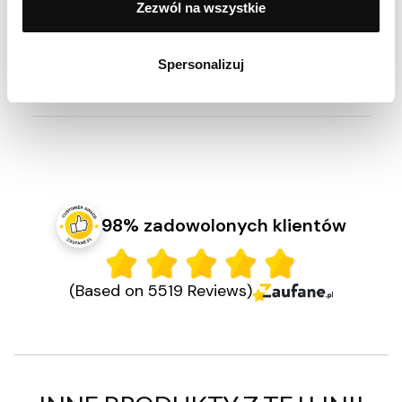
Zezwól na wszystkie
Opinia zamieszczona 30.03.2026
Rondelek z pokrywką ok. Dziurek mógłby być
Spersonalizuj
trochę lepszy do wylewania mleka ale nie jest źle
98% zadowolonych klientów
(Based on 5519 Reviews)