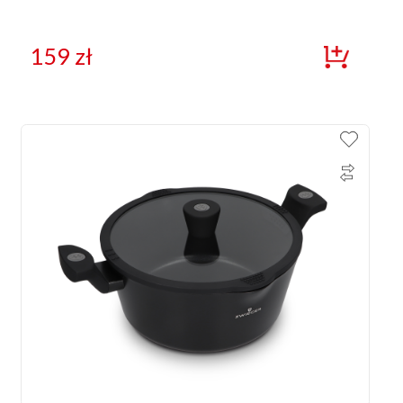
159
zł