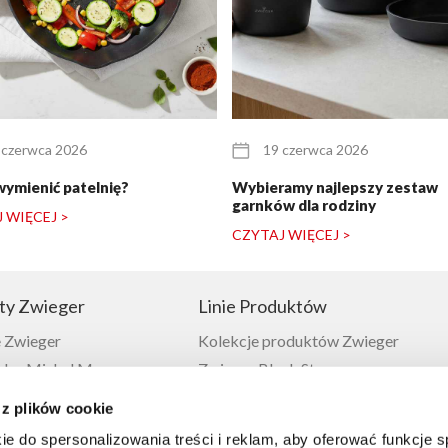
 czerwca 2026
19 czerwca 2026
wymienić patelnię?
Wybieramy najlepszy zestaw
garnków dla rodziny
 WIĘCEJ >
CZYTAJ WIĘCEJ >
ty Zwieger
Linie Produktów
 Zwieger
Kolekcje produktów Zwieger
or Michel Moran
Zwieger Black Stone
Zwieger
Zwieger Klassiker
 z plików cookie
 Zwieger
Zwieger Obsidian
ie do spersonalizowania treści i reklam, aby oferować funkcje 