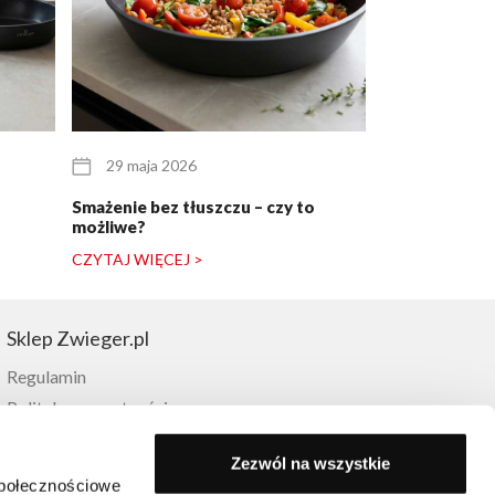
29 maja 2026
25 maja 20
Smażenie bez tłuszczu – czy to
Zestaw garnkó
możliwe?
dla pary młode
CZYTAJ WIĘCEJ >
CZYTAJ WIĘCE
Sklep Zwieger.pl
Regulamin
Polityka prywatności
Metody dostawy
Zezwól na wszystkie
Płatności
społecznościowe