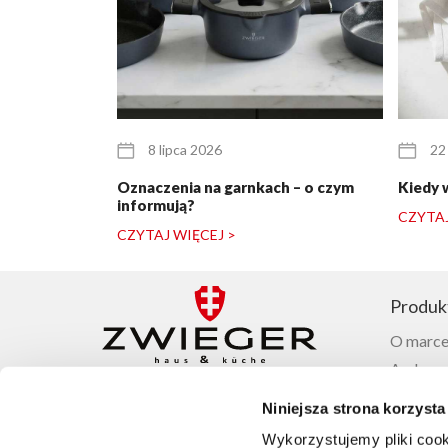
8 lipca 2026
22
Oznaczenia na garnkach – o czym
Kiedy 
informują?
CZYTAJ
CZYTAJ WIĘCEJ >
Produk
O marce
Ambasad
Garnki 
Niniejsza strona korzysta
Patelnie
Wykorzystujemy pliki cook