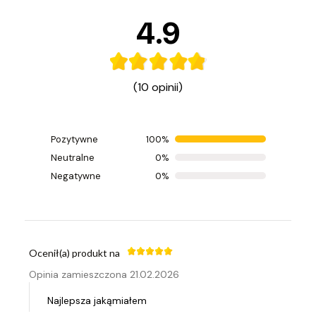
4.9
(10 opinii)
Pozytywne
100%
Ocenił(a) produkt na
Neutralne
0%
Opinia zamieszczona 10.03.2026
Negatywne
0%
Super
Ocenił(a) produkt na
Opinia zamieszczona 21.02.2026
Najlepsza jakąmiałem