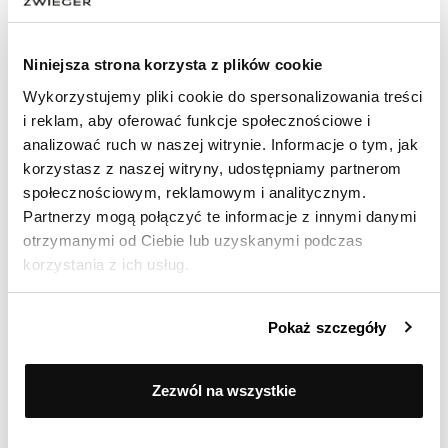
Opinia zamieszczona 26.01.2025
dobra
Niniejsza strona korzysta z plików cookie
Wykorzystujemy pliki cookie do spersonalizowania treści
Anna
i reklam, aby oferować funkcje społecznościowe i
analizować ruch w naszej witrynie. Informacje o tym, jak
Ocenił(a) produkt na
korzystasz z naszej witryny, udostępniamy partnerom
Opinia zamieszczona 20.01.2025
społecznościowym, reklamowym i analitycznym.
Zakup udany bardzo polecam.
Partnerzy mogą połączyć te informacje z innymi danymi
otrzymanymi od Ciebie lub uzyskanymi podczas
korzystania z ich usług.
Ocenił(a) produkt na
Pokaż szczegóły
Opinia zamieszczona 01.01.2025
Funkcjonalna.
Zezwól na wszystkie