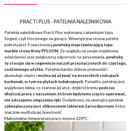
PRACTI PLUS - PATELNIA NALEŚNIKOWA
Patelnia naleśnikowa Practi Plus wykonana z aluminium typu
forged, czyli tłoczonego na gorąco. Wewnętrzna strona patelni
pokryta jest 3-warstwową
powłoką nieprzywierającą typu
marble stone
firmy PFLUON
. Ze względu na swoje wyjątkowe
właściwości oraz zwiększoną odporność na zarysowania,
powłokę
tę stosuje się w segmencie naczyń przeznaczonych do częstego,
codziennego użytku
. Patelnia bardzo dobrze przewodzi i
akumuluje ciepło i
można jej używać na wszystkich rodzajach
kuchenek, w tym na płytach indukcyjnych
. Ponadto, patelnia jest
wyjątkowo lekka, co stanowi jej atut, dzięki któremu
podczas
dłuższej pracy z naczyniem, którym będziemy często operować,
nie odczujemy zmęczenia ręki
. Dodatkowo, na zewnątrz patelnia
zabezpieczona jest silikonowym lakierem żaroodpornym
, który
znacznie wydłuża jej żywotność.
Maksymalna temperatura pracy wynosi 220°C.