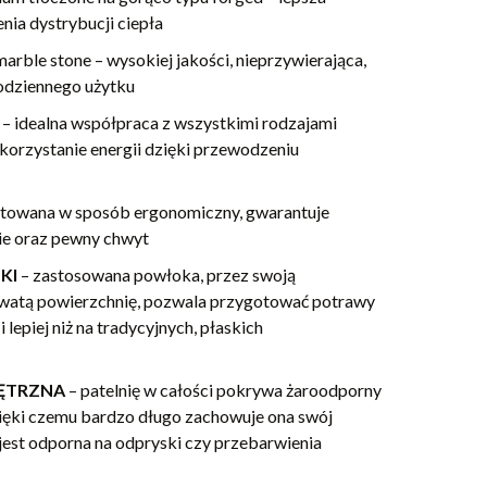
nia dystrybucji ciepła
marble stone – wysokiej jakości, nieprzywierająca,
codziennego użytku
E
–
idealna współpraca z wszystkimi rodzajami
korzystanie energii dzięki przewodzeniu
towana w sposób ergonomiczny, gwarantuje
e oraz pewny chwyt
KI
– zastosowana powłoka, przez swoją
owatą powierzchnię, pozwala przygotować potrawy
 lepiej niż na tradycyjnych, płaskich
ĘTRZNA
– patelnię w całości pokrywa żaroodporny
dzięki czemu bardzo długo zachowuje ona swój
 jest odporna na odpryski czy przebarwienia