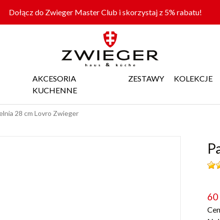
Dołącz do Zwieger Master Club i skorzystaj z 5% rabatu!
AKCESORIA
ZESTAWY
KOLEKCJE
KUCHENNE
elnia 28 cm Lovro Zwieger
Pa
60
Cen