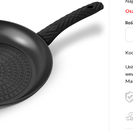
Naj
Osz
Iloś
Kod
Uni
wew
Mak