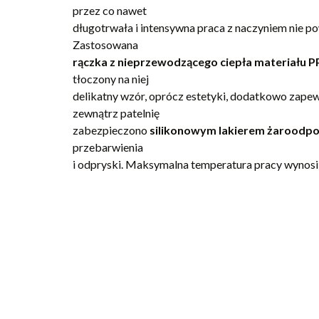
przez co nawet
długotrwała i intensywna praca z naczyniem nie p
Zastosowana
rączka z nieprzewodzącego ciepła materiału P
tłoczony na niej
delikatny wzór, oprócz estetyki, dodatkowo zape
zewnątrz patelnię
zabezpieczono
silikonowym lakierem żaroodp
przebarwienia
i odpryski. Maksymalna temperatura pracy wynosi