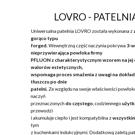
LOVRO - PATELNI
Uniwersalna patelnia LOVRO została wykonana z
gorąco typu
forged.
Wewnętrzną część naczynia pokrywa
3-w
nieprzywierająca powłoka firmy
PFLUON z charakterystycznym wzorem na jej d
walorów estetycznych,
wspomaga proces smażenia z uwagi na dokład
tłuszczu po dnie
patelni.
Ze względu na swoje właściwości powłokę 
naczyń
przeznaczonych
do częstego
, codziennego
użytk
przewodzi
i akumuluje ciepło i jest kompatybilna z
wszystkim
tym
z kuchenkami indukcyjnymi. Dodatkową zaletą patel