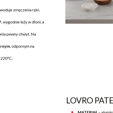
owoduje zmęczenia ręki.
P
, wygodnie leży w dłoni, a
wnia pewny chwyt. Na
ornym
, odpornym na
 220°C.
LOVRO PATEL
MATERIAŁ
– alumin