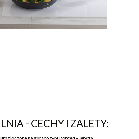
NIA - CECHY I ZALETY:
ium tłoczone na gorąco typu forged – lepsza