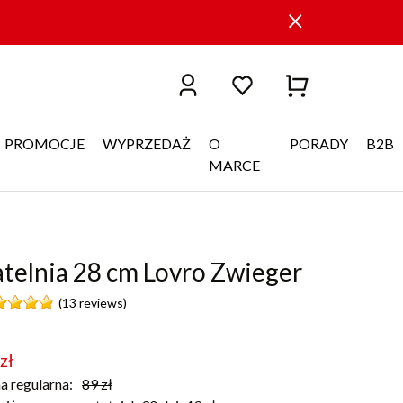
PROMOCJE
WYPRZEDAŻ
O
PORADY
B2B
MARCE
telnia 28 cm Lovro Zwieger
(13 reviews)
zł
a regularna:
89
zł