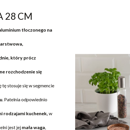
A 28 CM
aluminium tłoczonego na
arstwowa,
nie, który prócz
ne rozchodzenie się
tę stosuje się w segmencie
u
. Patelnia odpowiednio
i rodzajami kuchenek,
w
ni jest jej
mała waga
,