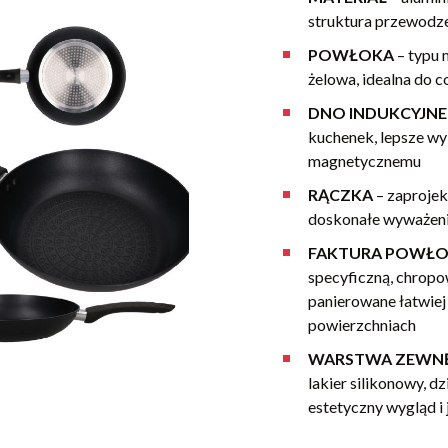
struktura przewodze
POWŁOKA
– typu 
żelowa, idealna do 
DNO INDUKCYJN
kuchenek, lepsze wy
magnetycznemu
RĄCZKA
–
zaprojek
doskonałe wyważeni
FAKTURA POWŁO
specyficzną, chrop
panierowane łatwiej i
powierzchniach
WARSTWA ZEWN
lakier silikonowy, 
estetyczny wygląd i