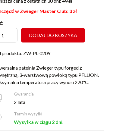
niższa cena z ostatnich 30 dni:
49
zł
czędź w Zwieger Master Club:
3
zł
ć:
DODAJ DO KOSZYKA
 produktu: ZW-PL-0209
wersalna patelnia Zwieger typu forged z
nętrzną, 3-warstwową powłoką typu PFLUON.
symalna temperatura pracy wynosi 220°C.
Gwarancja
2 lata
Termin wysyłki
Wysyłka w ciągu 2 dni.