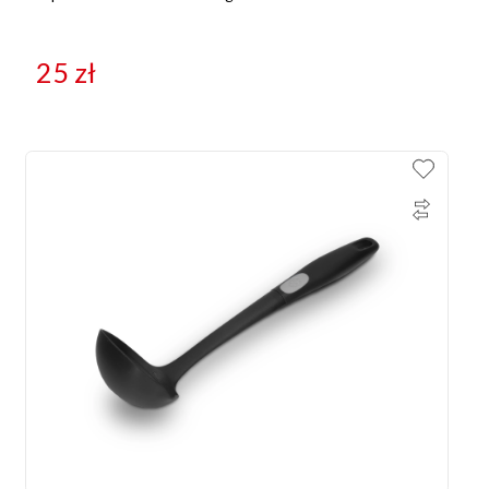
25
zł