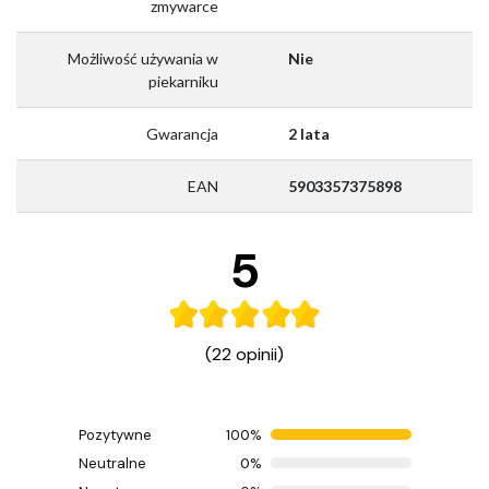
zmywarce
Możliwość używania w
Nie
piekarniku
Gwarancja
2 lata
EAN
5903357375898
5
(22 opinii)
Pozytywne
100%
Ocenił(a) produkt na
Neutralne
0%
Opinia zamieszczona 19.04.2026