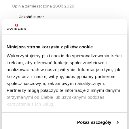
Opinia zamieszczona 26.03.2026
Jakość super
Ocenił(a) produkt na
Niniejsza strona korzysta z plików cookie
Opinia zamieszczona 26.03.2026
Wykorzystujemy pliki cookie do spersonalizowania treści
Super
i reklam, aby oferować funkcje społecznościowe i
analizować ruch w naszej witrynie. Informacje o tym, jak
korzystasz z naszej witryny, udostępniamy partnerom
społecznościowym, reklamowym i analitycznym.
Ocenił(a) produkt na
Partnerzy mogą połączyć te informacje z innymi danymi
Opinia zamieszczona 22.03.2026
otrzymanymi od Ciebie lub uzyskanymi podczas
korzystania z ich usług.
Super jakość- polecam
Pokaż szczegóły