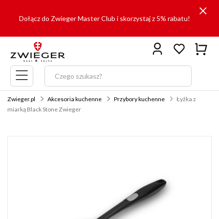
Dołącz do Zwieger Master Club i skorzystaj z 5% rabatu!
Menu
główne
Zwieger.pl
Akcesoria kuchenne
Przybory kuchenne
Łyżka z
miarką Black Stone Zwieger