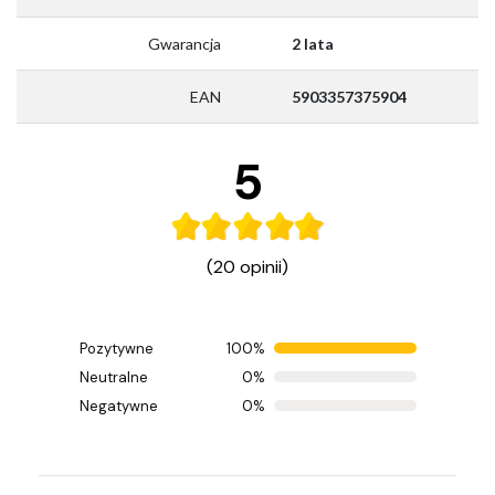
Gwarancja
2 lata
EAN
5903357375904
5
(20 opinii)
Pozytywne
100%
Ocenił(a) produkt na
Neutralne
0%
Opinia zamieszczona 04.08.2026
Negatywne
0%
Super