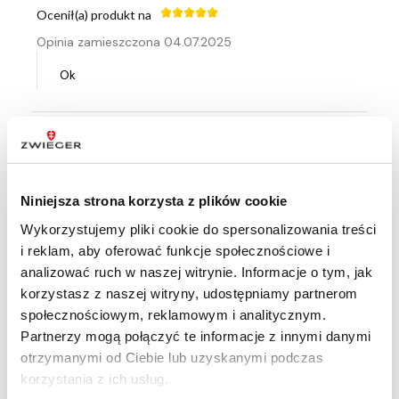
Ocenił(a) produkt na
Opinia zamieszczona 04.07.2025
Ok
Ocenił(a) produkt na
Opinia zamieszczona 04.07.2025
Niniejsza strona korzysta z plików cookie
Solidna łopatka, monolit - bez ryzyka złamania,
Wykorzystujemy pliki cookie do spersonalizowania treści
łatwa w utrzmaniu czystości.
i reklam, aby oferować funkcje społecznościowe i
analizować ruch w naszej witrynie. Informacje o tym, jak
korzystasz z naszej witryny, udostępniamy partnerom
Ocenił(a) produkt na
społecznościowym, reklamowym i analitycznym.
Partnerzy mogą połączyć te informacje z innymi danymi
Opinia zamieszczona 30.04.2025
otrzymanymi od Ciebie lub uzyskanymi podczas
Polecam. Bardzo ładne wykonanie.
korzystania z ich usług.