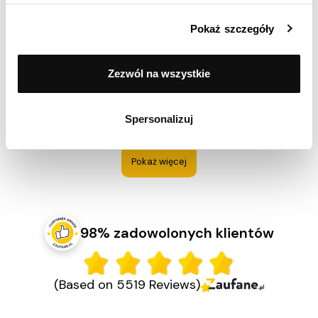
Pokaż szczegóły
Grzegorz
Ocenił(a) produkt na
Zezwól na wszystkie
Opinia zamieszczona 27.01.2025
Dobry ergonomicznie dopasowany produkt
Spersonalizuj
Pokaż więcej
98% zadowolonych klientów
(Based on 5519 Reviews)