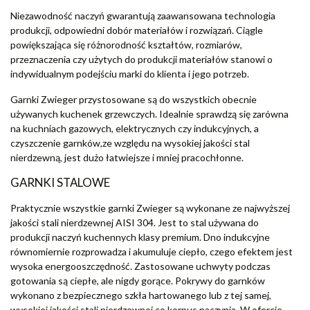
Niezawodność naczyń gwarantują zaawansowana technologia
produkcji, odpowiedni dobór materiałów i rozwiązań. Ciągle
powiększająca się różnorodność kształtów, rozmiarów,
przeznaczenia czy użytych do produkcji materiałów stanowi o
indywidualnym podejściu marki do klienta i jego potrzeb.
Garnki Zwieger przystosowane są do wszystkich obecnie
używanych kuchenek grzewczych. Idealnie sprawdzą się zarówna
na kuchniach gazowych, elektrycznych czy indukcyjnych, a
czyszczenie garnków,ze względu na wysokiej jakości stal
nierdzewną, jest dużo łatwiejsze i mniej pracochłonne.
GARNKI STALOWE
Praktycznie wszystkie garnki Zwieger są wykonane ze najwyższej
jakości stali nierdzewnej AISI 304. Jest to stal używana do
produkcji naczyń kuchennych klasy premium. Dno indukcyjne
równomiernie rozprowadza i akumuluje ciepło, czego efektem jest
wysoka energooszczędność. Zastosowane uchwyty podczas
gotowania są ciepłe, ale nigdy gorące. Pokrywy do garnków
wykonano z bezpiecznego szkła hartowanego lub z tej samej,
wysokiej jakości stali nierdzewnej co korpus naczynia. W ofercie