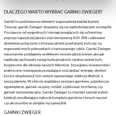
DLACZEGO WARTO WYBRAĆ GARNKI ZWIEGER?
Garnki to podstawowy element wyposażenia każdej kuchni.
Tworząc garnki Zwieger skupiamy się na najdrobniejszym szczególe.
Począwszy od wygodnych i nienagrzewających się uchwytów,
poprzez najwyższej jakości stal nierdzewną AISI 304 i odlewane
aluminium połączone z innowacyjnymi powłokami, kończąc na
ergonomicznych pokrywkach z hartowanego szkła. Garnki Zwieger
nieustannie poddajemy wnikliwym testom jakościowym aby jak
najdłużej zachowały swoją funkcjonalność i jednocześnie były
bezpieczne dla zdrowia naszych klientów. Stosujemy nowatorskie i
praktyczne rozwiązania pozwalające oszczędzać energię, obniżyć
koszty eksploatacji tym samym zapewniając większą dbałość o
naszą planetę. W ofercie znajdziesz zestawy garnków, pojedyncze
egzemplarze, garnek na parę, rondel, szybkowar, brytfannę czy
garnek termoizolacyjny. Garnki Zwieger to również szeroki wybór
kolekcji umożliwiający nabycie kompletu garnków i innych naczyń
czy akcesoriów w obrębie tej samej linii.
GARNKI ZWIEGER