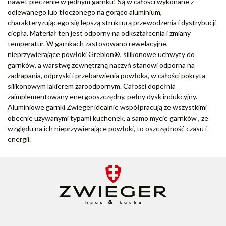
nawet pieczenie w jednym garnku! Są w całości wykonane z
odlewanego lub tłoczonego na gorąco aluminium,
charakteryzującego się lepszą strukturą przewodzenia i dystrybucji
ciepła. Materiał ten jest odporny na odkształcenia i zmiany
temperatur. W garnkach zastosowano rewelacyjne,
nieprzywierające powłoki Greblon®, silikonowe uchwyty do
garnków, a warstwę zewnętrzną naczyń stanowi odporna na
zadrapania, odpryski i przebarwienia powłoka, w całości pokryta
silikonowym lakierem żaroodpornym. Całości dopełnia
zaimplementowany energooszczędny, pełny dysk indukcyjny.
Aluminiowe garnki Zwieger idealnie współpracują ze wszystkimi
obecnie używanymi typami kuchenek, a samo mycie garnków , ze
względu na ich nieprzywierające powłoki, to oszczędność czasu i
energii.