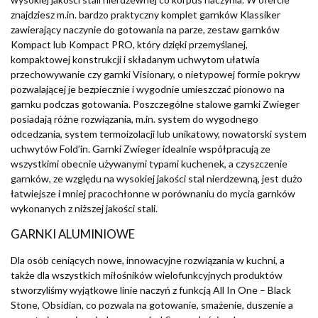
znajdziesz m.in. bardzo praktyczny komplet garnków Klassiker
zawierający naczynie do gotowania na parze, zestaw garnków
Kompact lub Kompact PRO, który dzięki przemyślanej,
kompaktowej konstrukcji i składanym uchwytom ułatwia
przechowywanie czy garnki Visionary, o nietypowej formie pokryw
pozwalającej je bezpiecznie i wygodnie umieszczać pionowo na
garnku podczas gotowania. Poszczególne stalowe garnki Zwieger
posiadają różne rozwiązania, m.in. system do wygodnego
odcedzania, system termoizolacji lub unikatowy, nowatorski system
uchwytów Fold’in. Garnki Zwieger idealnie współpracują ze
wszystkimi obecnie używanymi typami kuchenek, a czyszczenie
garnków, ze względu na wysokiej jakości stal nierdzewną, jest dużo
łatwiejsze i mniej pracochłonne w porównaniu do mycia garnków
wykonanych z niższej jakości stali.
GARNKI ALUMINIOWE
Dla osób ceniących nowe, innowacyjne rozwiązania w kuchni, a
także dla wszystkich miłośników wielofunkcyjnych produktów
stworzyliśmy wyjątkowe linie naczyń z funkcją All In One – Black
Stone, Obsidian, co pozwala na gotowanie, smażenie, duszenie a