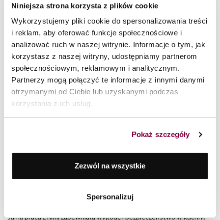
Niniejsza strona korzysta z plików cookie
Wykorzystujemy pliki cookie do spersonalizowania treści
i reklam, aby oferować funkcje społecznościowe i
analizować ruch w naszej witrynie. Informacje o tym, jak
korzystasz z naszej witryny, udostępniamy partnerom
społecznościowym, reklamowym i analitycznym.
Partnerzy mogą połączyć te informacje z innymi danymi
otrzymanymi od Ciebie lub uzyskanymi podczas
korzystania z ich usług.
8 lipca 2026
Pokaż szczegóły
Oznaczenia na garnkach – o czym informują?
CZYTAJ WIĘCEJ >
Zezwól na wszystkie
Garnki Zwieger tworzone są przede wszystkim z myślą o
użytkowniku. Powstają w myśl idei połączenia jakości z trwałością i
estetyki z innowacyjną funkcjonalnością w taki sposób, by
Spersonalizuj
zaspokoić potrzeby nawet bardzo wymagającego użytkownika, a
sama praca z nimi zapewniała wygodę i bezpieczeństwo w kuchni.