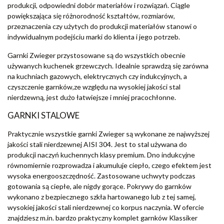
produkcji, odpowiedni dobór materiałów i rozwiązań. Ciągle
powiększająca się różnorodność kształtów, rozmiarów,
przeznaczenia czy użytych do produkcji materiałów stanowi o
indywidualnym podejściu marki do klienta i jego potrzeb.
Garnki Zwieger przystosowane są do wszystkich obecnie
używanych kuchenek grzewczych. Idealnie sprawdzą się zarówna
na kuchniach gazowych, elektrycznych czy indukcyjnych, a
czyszczenie garnków,ze względu na wysokiej jakości stal
nierdzewną, jest dużo łatwiejsze i mniej pracochłonne.
GARNKI STALOWE
Praktycznie wszystkie garnki Zwieger są wykonane ze najwyższej
jakości stali nierdzewnej AISI 304. Jest to stal używana do
produkcji naczyń kuchennych klasy premium. Dno indukcyjne
równomiernie rozprowadza i akumuluje ciepło, czego efektem jest
wysoka energooszczędność. Zastosowane uchwyty podczas
gotowania są ciepłe, ale nigdy gorące. Pokrywy do garnków
wykonano z bezpiecznego szkła hartowanego lub z tej samej,
wysokiej jakości stali nierdzewnej co korpus naczynia. W ofercie
znajdziesz m.in. bardzo praktyczny komplet garnków Klassiker