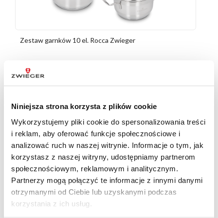
Zestaw garnków 10 el. Rocca Zwieger
409
zł
Niniejsza strona korzysta z plików cookie
Wykorzystujemy pliki cookie do spersonalizowania treści
BLOG TWORZONY Z PASJI DO
i reklam, aby oferować funkcje społecznościowe i
GOTOWANIA
analizować ruch w naszej witrynie. Informacje o tym, jak
korzystasz z naszej witryny, udostępniamy partnerom
społecznościowym, reklamowym i analitycznym.
Partnerzy mogą połączyć te informacje z innymi danymi
otrzymanymi od Ciebie lub uzyskanymi podczas
korzystania z ich usług.