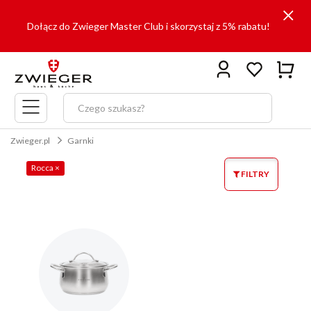
Dołącz do Zwieger Master Club i skorzystaj z 5% rabatu!
Menu
główne
Zwieger.pl
Garnki
Rocca
×
FILTRY