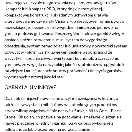
zawierający naczynie do gotowania na parze, zestaw garnków
Kompact lub Kompact PRO, który dzięki przemyślanej,
kompaktowej konstrukcji i składanym uchwytom ułatwia
przechowywanie czy garnki Visionary, o nietypowej formie pokryw
pozwalającej je bezpiecznie i wygodnie umieszczać pionowo na
garnku podczas gotowania. Poszczególne stalowe garnki Zwieger
posiadają różne rozwiązania, m.in. system do wygodnego
odcedzania, system termoizolacji lub unikatowy, nowatorski system
uchwytów Fold’in. Garnki Zwieger idealnie współpracują ze
wszystkimi obecnie używanymi typami kuchenek, a czyszczenie
garnków, ze względu na wysokiej jakości stal nierdzewną, jest dużo
łatwiejsze i mniej pracochłonne w porównaniu do mycia garnków
wykonanych z niższej jakości stali.
GARNKI ALUMINIOWE
Dla osób ceniących nowe, innowacyjne rozwiązania w kuchni, a
także dla wszystkich miłośników wielofunkcyjnych produktów
stworzyliśmy wyjątkowe linie naczyń z funkcją All In One – Black
Stone, Obsidian, co pozwala na gotowanie, smażenie, duszenie a
nawet pieczenie w jednym garnku! Są w całości wykonane z
odlewanego lub tłoczonego na gorąco aluminium,