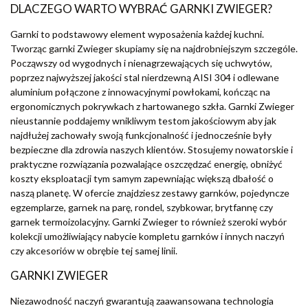
DLACZEGO WARTO WYBRAĆ GARNKI ZWIEGER?
Garnki to podstawowy element wyposażenia każdej kuchni.
Tworząc garnki Zwieger skupiamy się na najdrobniejszym szczególe.
Począwszy od wygodnych i nienagrzewających się uchwytów,
poprzez najwyższej jakości stal nierdzewną AISI 304 i odlewane
aluminium połączone z innowacyjnymi powłokami, kończąc na
ergonomicznych pokrywkach z hartowanego szkła. Garnki Zwieger
nieustannie poddajemy wnikliwym testom jakościowym aby jak
najdłużej zachowały swoją funkcjonalność i jednocześnie były
bezpieczne dla zdrowia naszych klientów. Stosujemy nowatorskie i
praktyczne rozwiązania pozwalające oszczędzać energię, obniżyć
koszty eksploatacji tym samym zapewniając większą dbałość o
naszą planetę. W ofercie znajdziesz zestawy garnków, pojedyncze
egzemplarze, garnek na parę, rondel, szybkowar, brytfannę czy
garnek termoizolacyjny. Garnki Zwieger to również szeroki wybór
kolekcji umożliwiający nabycie kompletu garnków i innych naczyń
czy akcesoriów w obrębie tej samej linii.
GARNKI ZWIEGER
Niezawodność naczyń gwarantują zaawansowana technologia