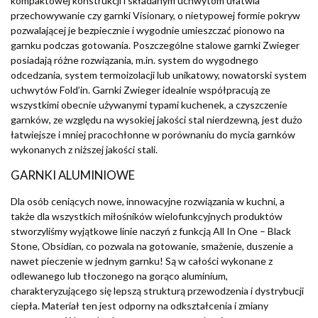
kompaktowej konstrukcji i składanym uchwytom ułatwia
przechowywanie czy garnki Visionary, o nietypowej formie pokryw
pozwalającej je bezpiecznie i wygodnie umieszczać pionowo na
garnku podczas gotowania. Poszczególne stalowe garnki Zwieger
posiadają różne rozwiązania, m.in. system do wygodnego
odcedzania, system termoizolacji lub unikatowy, nowatorski system
uchwytów Fold’in. Garnki Zwieger idealnie współpracują ze
wszystkimi obecnie używanymi typami kuchenek, a czyszczenie
garnków, ze względu na wysokiej jakości stal nierdzewną, jest dużo
łatwiejsze i mniej pracochłonne w porównaniu do mycia garnków
wykonanych z niższej jakości stali.
GARNKI ALUMINIOWE
Dla osób ceniących nowe, innowacyjne rozwiązania w kuchni, a
także dla wszystkich miłośników wielofunkcyjnych produktów
stworzyliśmy wyjątkowe linie naczyń z funkcją All In One – Black
Stone, Obsidian, co pozwala na gotowanie, smażenie, duszenie a
nawet pieczenie w jednym garnku! Są w całości wykonane z
odlewanego lub tłoczonego na gorąco aluminium,
charakteryzującego się lepszą strukturą przewodzenia i dystrybucji
ciepła. Materiał ten jest odporny na odkształcenia i zmiany