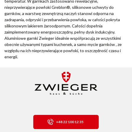
temperatur. W garnkach zastosowano rewelacyjne,
nieprzywierające powłoki Greblon®, silikonowe uchwyty do
garnków, a warstwę zewnętrzną naczyń stanowi odporna na
zadrapania, odpryski i przebarwienia powłoka, w całości pokryta
silikonowym lakierem żaroodpornym. Całości dopełnia
zaimplementowany energooszczędny, pełny dysk indukcyjny.
Aluminiowe garnki Zwieger idealnie współpracują ze wszystkimi
obecnie używanymi typami kuchenek, a samo mycie garnków , ze
względu na ich nieprzywierające powłoki, to oszczędność czasu i
energii.
+48 22 100 12 35