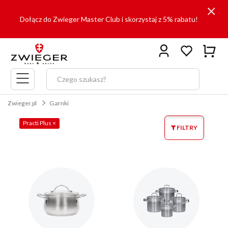
Dołącz do Zwieger Master Club i skorzystaj z 5% rabatu!
Menu
główne
Zwieger.pl
Garnki
Practi Plus
×
FILTRY