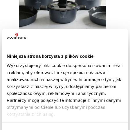
8 lipca 2026
Niniejsza strona korzysta z plików cookie
Oznaczenia na garnkach – o czym informują?
Wykorzystujemy pliki cookie do spersonalizowania treści
CZYTAJ WIĘCEJ >
i reklam, aby oferować funkcje społecznościowe i
analizować ruch w naszej witrynie. Informacje o tym, jak
Garnki Zwieger tworzone są przede wszystkim z myślą o
użytkowniku. Powstają w myśl idei połączenia jakości z trwałością i
korzystasz z naszej witryny, udostępniamy partnerom
estetyki z innowacyjną funkcjonalnością w taki sposób, by
społecznościowym, reklamowym i analitycznym.
zaspokoić potrzeby nawet bardzo wymagającego użytkownika, a
Partnerzy mogą połączyć te informacje z innymi danymi
sama praca z nimi zapewniała wygodę i bezpieczeństwo w kuchni.
otrzymanymi od Ciebie lub uzyskanymi podczas
korzystania z ich usług.
DLACZEGO WARTO WYBRAĆ GARNKI ZWIEGER?
Garnki to podstawowy element wyposażenia każdej kuchni.