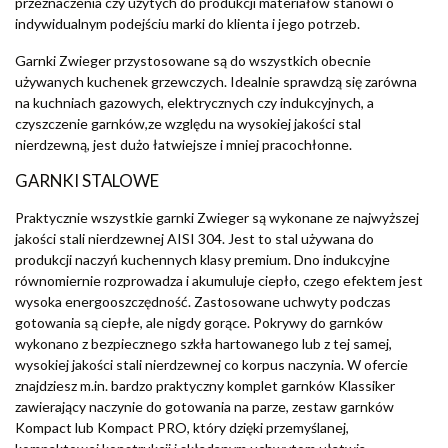
przeznaczenia czy użytych do produkcji materiałów stanowi o
indywidualnym podejściu marki do klienta i jego potrzeb.
Garnki Zwieger przystosowane są do wszystkich obecnie
używanych kuchenek grzewczych. Idealnie sprawdzą się zarówna
na kuchniach gazowych, elektrycznych czy indukcyjnych, a
czyszczenie garnków,ze względu na wysokiej jakości stal
nierdzewną, jest dużo łatwiejsze i mniej pracochłonne.
GARNKI STALOWE
Praktycznie wszystkie garnki Zwieger są wykonane ze najwyższej
jakości stali nierdzewnej AISI 304. Jest to stal używana do
produkcji naczyń kuchennych klasy premium. Dno indukcyjne
równomiernie rozprowadza i akumuluje ciepło, czego efektem jest
wysoka energooszczędność. Zastosowane uchwyty podczas
gotowania są ciepłe, ale nigdy gorące. Pokrywy do garnków
wykonano z bezpiecznego szkła hartowanego lub z tej samej,
wysokiej jakości stali nierdzewnej co korpus naczynia. W ofercie
znajdziesz m.in. bardzo praktyczny komplet garnków Klassiker
zawierający naczynie do gotowania na parze, zestaw garnków
Kompact lub Kompact PRO, który dzięki przemyślanej,