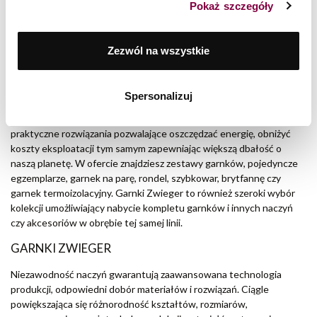
Pokaż szczegóły
Tworząc garnki Zwieger skupiamy się na najdrobniejszym szczególe.
Począwszy od wygodnych i nienagrzewających się uchwytów,
poprzez najwyższej jakości stal nierdzewną AISI 304 i odlewane
Zezwól na wszystkie
aluminium połączone z innowacyjnymi powłokami, kończąc na
ergonomicznych pokrywkach z hartowanego szkła. Garnki Zwieger
nieustannie poddajemy wnikliwym testom jakościowym aby jak
Spersonalizuj
najdłużej zachowały swoją funkcjonalność i jednocześnie były
bezpieczne dla zdrowia naszych klientów. Stosujemy nowatorskie i
praktyczne rozwiązania pozwalające oszczędzać energię, obniżyć
koszty eksploatacji tym samym zapewniając większą dbałość o
naszą planetę. W ofercie znajdziesz zestawy garnków, pojedyncze
egzemplarze, garnek na parę, rondel, szybkowar, brytfannę czy
garnek termoizolacyjny. Garnki Zwieger to również szeroki wybór
kolekcji umożliwiający nabycie kompletu garnków i innych naczyń
czy akcesoriów w obrębie tej samej linii.
GARNKI ZWIEGER
Niezawodność naczyń gwarantują zaawansowana technologia
produkcji, odpowiedni dobór materiałów i rozwiązań. Ciągle
powiększająca się różnorodność kształtów, rozmiarów,