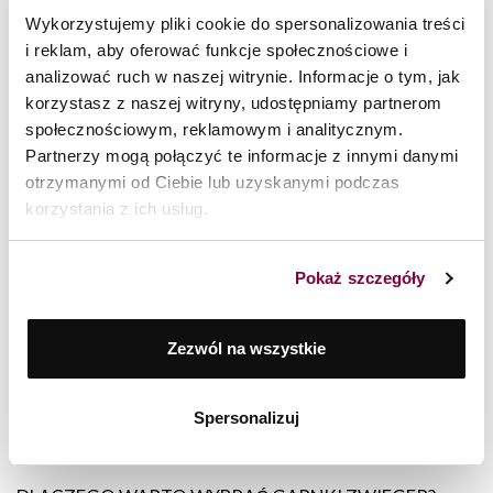
Wykorzystujemy pliki cookie do spersonalizowania treści
i reklam, aby oferować funkcje społecznościowe i
analizować ruch w naszej witrynie. Informacje o tym, jak
korzystasz z naszej witryny, udostępniamy partnerom
społecznościowym, reklamowym i analitycznym.
Partnerzy mogą połączyć te informacje z innymi danymi
otrzymanymi od Ciebie lub uzyskanymi podczas
korzystania z ich usług.
8 lipca 2026
Oznaczenia na garnkach – o czym informują?
Pokaż szczegóły
CZYTAJ WIĘCEJ >
Garnki Zwieger tworzone są przede wszystkim z myślą o
Zezwól na wszystkie
użytkowniku. Powstają w myśl idei połączenia jakości z trwałością i
estetyki z innowacyjną funkcjonalnością w taki sposób, by
zaspokoić potrzeby nawet bardzo wymagającego użytkownika, a
Spersonalizuj
sama praca z nimi zapewniała wygodę i bezpieczeństwo w kuchni.