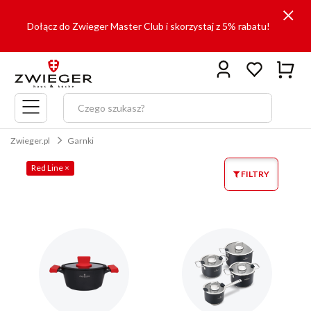
Dołącz do Zwieger Master Club i skorzystaj z 5% rabatu!
Menu
główne
Zwieger.pl
Garnki
Red Line
×
FILTRY