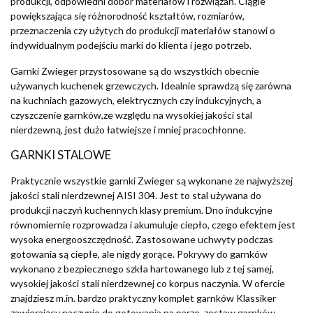
produkcji, odpowiedni dobór materiałów i rozwiązań. Ciągle
powiększająca się różnorodność kształtów, rozmiarów,
przeznaczenia czy użytych do produkcji materiałów stanowi o
indywidualnym podejściu marki do klienta i jego potrzeb.
Garnki Zwieger przystosowane są do wszystkich obecnie
używanych kuchenek grzewczych. Idealnie sprawdzą się zarówna
na kuchniach gazowych, elektrycznych czy indukcyjnych, a
czyszczenie garnków,ze względu na wysokiej jakości stal
nierdzewną, jest dużo łatwiejsze i mniej pracochłonne.
GARNKI STALOWE
Praktycznie wszystkie garnki Zwieger są wykonane ze najwyższej
jakości stali nierdzewnej AISI 304. Jest to stal używana do
produkcji naczyń kuchennych klasy premium. Dno indukcyjne
równomiernie rozprowadza i akumuluje ciepło, czego efektem jest
wysoka energooszczędność. Zastosowane uchwyty podczas
gotowania są ciepłe, ale nigdy gorące. Pokrywy do garnków
wykonano z bezpiecznego szkła hartowanego lub z tej samej,
wysokiej jakości stali nierdzewnej co korpus naczynia. W ofercie
znajdziesz m.in. bardzo praktyczny komplet garnków Klassiker
zawierający naczynie do gotowania na parze, zestaw garnków