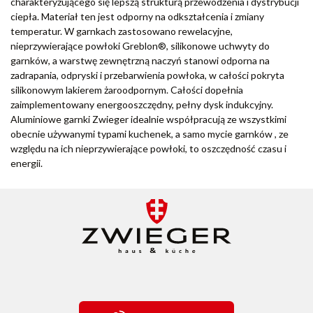
charakteryzującego się lepszą strukturą przewodzenia i dystrybucji
ciepła. Materiał ten jest odporny na odkształcenia i zmiany
temperatur. W garnkach zastosowano rewelacyjne,
nieprzywierające powłoki Greblon®, silikonowe uchwyty do
garnków, a warstwę zewnętrzną naczyń stanowi odporna na
zadrapania, odpryski i przebarwienia powłoka, w całości pokryta
silikonowym lakierem żaroodpornym. Całości dopełnia
zaimplementowany energooszczędny, pełny dysk indukcyjny.
Aluminiowe garnki Zwieger idealnie współpracują ze wszystkimi
obecnie używanymi typami kuchenek, a samo mycie garnków , ze
względu na ich nieprzywierające powłoki, to oszczędność czasu i
energii.