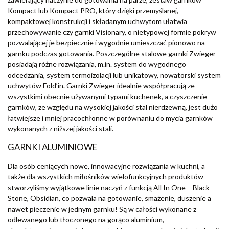
Kompact lub Kompact PRO, który dzięki przemyślanej,
kompaktowej konstrukcji i składanym uchwytom ułatwia
przechowywanie czy garnki Visionary, o nietypowej formie pokryw
pozwalającej je bezpiecznie i wygodnie umieszczać pionowo na
garnku podczas gotowania. Poszczególne stalowe garnki Zwieger
posiadają różne rozwiązania, m.in. system do wygodnego
odcedzania, system termoizolacji lub unikatowy, nowatorski system
uchwytów Fold’in. Garnki Zwieger idealnie współpracują ze
wszystkimi obecnie używanymi typami kuchenek, a czyszczenie
garnków, ze względu na wysokiej jakości stal nierdzewną, jest dużo
łatwiejsze i mniej pracochłonne w porównaniu do mycia garnków
wykonanych z niższej jakości stali.
GARNKI ALUMINIOWE
Dla osób ceniących nowe, innowacyjne rozwiązania w kuchni, a
także dla wszystkich miłośników wielofunkcyjnych produktów
stworzyliśmy wyjątkowe linie naczyń z funkcją All In One – Black
Stone, Obsidian, co pozwala na gotowanie, smażenie, duszenie a
nawet pieczenie w jednym garnku! Są w całości wykonane z
odlewanego lub tłoczonego na gorąco aluminium,