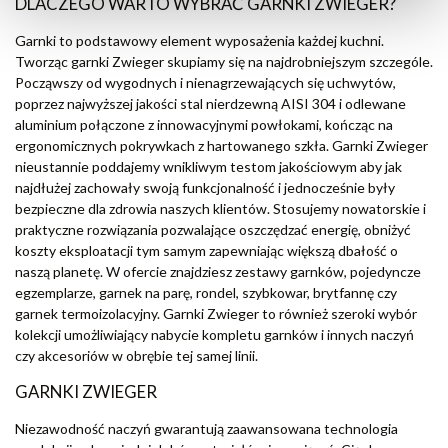
DLACZEGO WARTO WYBRAĆ GARNKI ZWIEGER?
Garnki to podstawowy element wyposażenia każdej kuchni.
Tworząc garnki Zwieger skupiamy się na najdrobniejszym szczególe.
Począwszy od wygodnych i nienagrzewających się uchwytów,
poprzez najwyższej jakości stal nierdzewną AISI 304 i odlewane
aluminium połączone z innowacyjnymi powłokami, kończąc na
ergonomicznych pokrywkach z hartowanego szkła. Garnki Zwieger
nieustannie poddajemy wnikliwym testom jakościowym aby jak
najdłużej zachowały swoją funkcjonalność i jednocześnie były
bezpieczne dla zdrowia naszych klientów. Stosujemy nowatorskie i
praktyczne rozwiązania pozwalające oszczędzać energię, obniżyć
koszty eksploatacji tym samym zapewniając większą dbałość o
naszą planetę. W ofercie znajdziesz zestawy garnków, pojedyncze
egzemplarze, garnek na parę, rondel, szybkowar, brytfannę czy
garnek termoizolacyjny. Garnki Zwieger to również szeroki wybór
kolekcji umożliwiający nabycie kompletu garnków i innych naczyń
czy akcesoriów w obrębie tej samej linii.
GARNKI ZWIEGER
Niezawodność naczyń gwarantują zaawansowana technologia