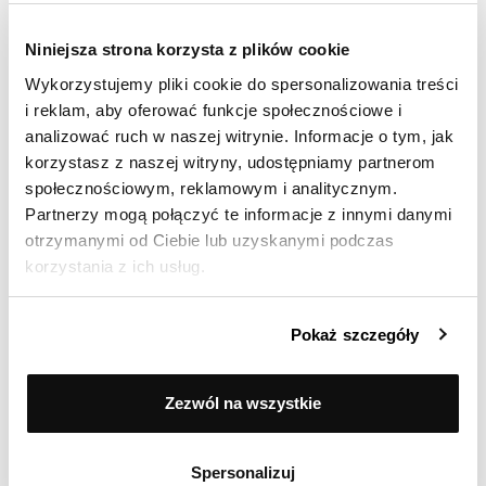
Ocenił(a) produkt na
Niniejsza strona korzysta z plików cookie
Opinia zamieszczona 06.05.2026
Wykorzystujemy pliki cookie do spersonalizowania treści
Okej
i reklam, aby oferować funkcje społecznościowe i
analizować ruch w naszej witrynie. Informacje o tym, jak
korzystasz z naszej witryny, udostępniamy partnerom
społecznościowym, reklamowym i analitycznym.
Ocenił(a) produkt na
Partnerzy mogą połączyć te informacje z innymi danymi
Opinia zamieszczona 29.04.2026
otrzymanymi od Ciebie lub uzyskanymi podczas
garnek nie dziala na kuchence indukcyjnej.Kupilam u
korzystania z ich usług.
panstwa jeszcze dwa inne garnki sa idealne.Ten jest
dla mnie bezuzyteczny.Zgodnie z Waszymi
wskazowkami probowalam z magnesem
Pokaż szczegóły
praktycznie nie przyciaga.Skad taki bubel?Wszelkie
proby kontaktu z Panstwem nie powiodly sie. Lidia
Zezwól na wszystkie
Maloszuk
Seller reply
Dziękujemy za opinię. Przykro nam, że garnek nie
Spersonalizuj