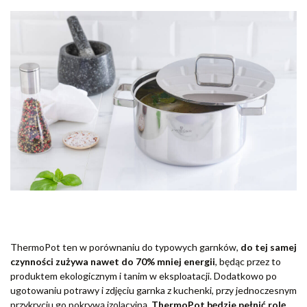
ThermoPot ten w porównaniu do typowych garnków,
do tej samej
czynności zużywa nawet do 7
0% mniej energii
, będąc przez to
produktem ekologicznym i tanim w eksploatacji. Dodatkowo po
ugotowaniu potrawy i zdjęciu garnka z kuchenki, przy jednoczesnym
przykryciu go pokrywą izolacyjną,
ThermoPot będzie pełnić rolę