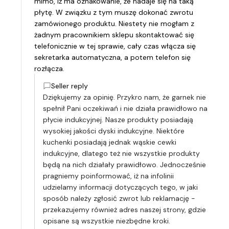
mimo, iż ma oznakowanie, że nadaje się na taką
płytę. W związku z tym muszę dokonać zwrotu
zamówionego produktu. Niestety nie mogłam z
żadnym pracownikiem sklepu skontaktować się
telefonicznie w tej sprawie, cały czas włącza się
sekretarka automatyczna, a potem telefon się
rozłącza.
Seller reply
Dziękujemy za opinię. Przykro nam, że garnek nie
spełnił Pani oczekiwań i nie działa prawidłowo na
płycie indukcyjnej. Nasze produkty posiadają
wysokiej jakości dyski indukcyjne. Niektóre
kuchenki posiadają jednak wąskie cewki
indukcyjne, dlatego też nie wszystkie produkty
będą na nich działały prawidłowo. Jednocześnie
pragniemy poinformować, iż na infolinii
udzielamy informacji dotyczących tego, w jaki
sposób należy zgłosić zwrot lub reklamację -
przekazujemy również adres naszej strony, gdzie
opisane są wszystkie niezbędne kroki.