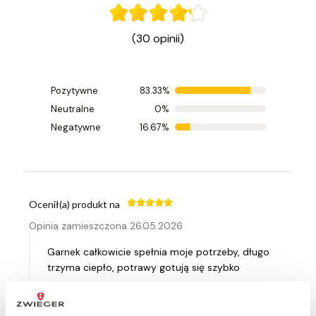
(30 opinii)
Pozytywne
83.33%
Ocenił(a) produkt na
Neutralne
0%
Opinia zamieszczona 20.06.2026
Negatywne
16.67%
Bardzo dobrze wykonany, estetycznie.
Ocenił(a) produkt na
Opinia zamieszczona 26.05.2026
Garnek całkowicie spełnia moje potrzeby, długo
trzyma ciepło, potrawy gotują się szybko