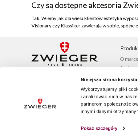
Czy są dostępne akcesoria Zwieg
Tak. Wiemy jak dla wielu klientów estetyka wyposa
Visionary czy Klassiker zawierają w sobie, spójne e
Produk
O marce
Ambasad
Garnki 
Niniejsza strona korzysta
Patelnie
Wykorzystujemy pliki cook
Noże Zw
+48 22 100 12 35
i analizować ruch w naszej
Sztućće
partnerom społecznościow
Zastawa
innymi danymi otrzymanymi
SKLEP@ZWIEGER.PL
Akcesor
Pon. – Pt. 8:00 – 16:00
Pokaż szczegóły