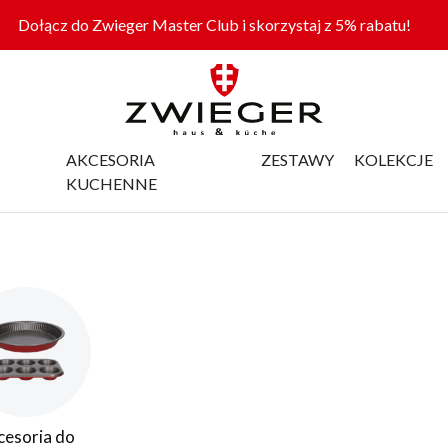
Dołącz do Zwieger Master Club i skorzystaj z 5% rabatu!
AKCESORIA
ZESTAWY
KOLEKCJE
KUCHENNE
cesoria do