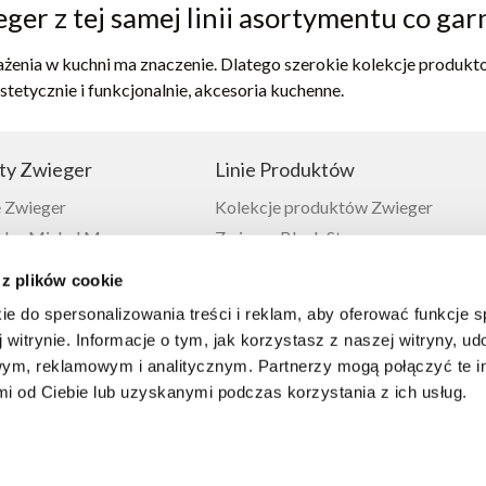
er z tej samej linii asortymentu co garn
żenia w kuchni ma znaczenie. Dlatego szerokie kolekcje produktowe
stetycznie i funkcjonalnie, akcesoria kuchenne.
ty Zwieger
Linie Produktów
 Zwieger
Kolekcje produktów Zwieger
or Michel Moran
Zwieger Black Stone
Zwieger
Zwieger Klassiker
 z plików cookie
 Zwieger
Zwieger Obsidian
ie do spersonalizowania treści i reklam, aby oferować funkcje 
ieger
Zwieger Vesna
 witrynie. Informacje o tym, jak korzystasz z naszej witryny, u
 Zwieger
ym, reklamowym i analitycznym. Partnerzy mogą połączyć te i
 Zwieger
 od Ciebie lub uzyskanymi podczas korzystania z ich usług.
ia Zwieger