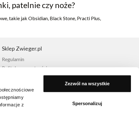
ki, patelnie czy noże?
, takie jak Obsidian, Black Stone, Practi Plus,
Sklep Zwieger.pl
Regulamin
Polityka prywatności
Metody dostawy
Zezwól na wszystkie
Płatności
społecznościowe
Zwroty
dostępniamy
Reklamacje
Spersonalizuj
nformacje z
FAQ
Moje konto
Lista życzeń
Kontakt