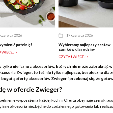
 czerwca 2026
19 czerwca 2026
wymienić patelnię?
Wybieramy najlepszy zestaw
garnków dla rodziny
 WIĘCEJ >
CZYTAJ WIĘCEJ >
o tylko nieliczne z akcesoriów, których nie może zabraknąć w 
cesoria Zwieger, to też nie tylko najlepsze, bezpieczne dla 
ogatą ofertę akcesoriów Zwieger i przekonaj się, że gotowan
dę w ofercie Zwieger?
opełnienie wyposażenia każdej kuchni. Oferta obejmuje szeroki a
y inne akcesoria niezbędne do codziennego gotowania lub realizacji