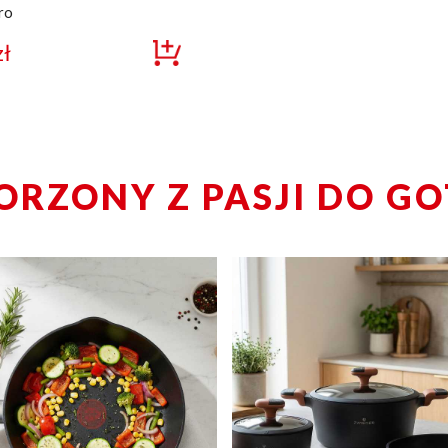
ro
zł
ORZONY Z PASJI DO G