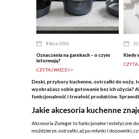
8 lipca 2026
22
Oznaczenia na garnkach – o czym
Kiedy 
informują?
CZYTAJ
CZYTAJ WIĘCEJ >
Deski, przybory kuchenne, ostrzałki do noży, t
wyobrażasz sobie gotowanie bez ich użycia? Ak
funkcjonalność i trwałość produktów. Sprawdź b
Jakie akcesoria kuchenne znaj
Akcesoria Zwieger to funkcjonalne i estetyczne d
moździerze, ostrzałki, aż po młynki i dozowniki, cz