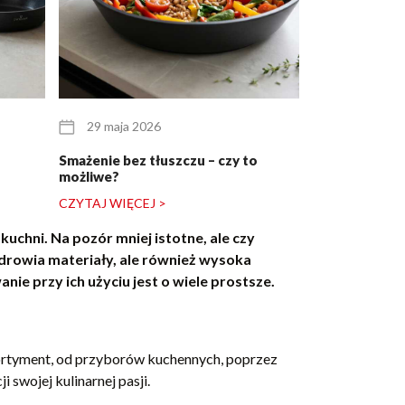
29 maja 2026
25 maja 20
Smażenie bez tłuszczu – czy to
Zestaw garnkó
możliwe?
dla pary młode
CZYTAJ WIĘCEJ >
CZYTAJ WIĘCE
kuchni. Na pozór mniej istotne, ale czy
zdrowia materiały, ale również wysoka
ie przy ich użyciu jest o wiele prostsze.
sortyment, od przyborów kuchennych, poprzez
 swojej kulinarnej pasji.