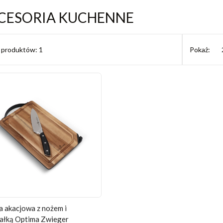
CESORIA KUCHENNE
ć produktów: 1
Pokaż:
 akacjowa z nożem i
załką Optima Zwieger