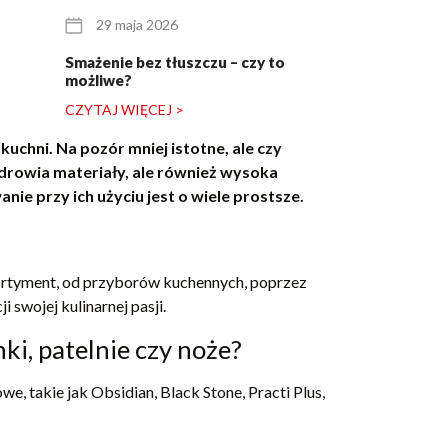
29 maja 2026
25 maja 20
Smażenie bez tłuszczu – czy to
Zestaw garnkó
możliwe?
dla pary młode
CZYTAJ WIĘCEJ >
CZYTAJ WIĘCE
kuchni. Na pozór mniej istotne, ale czy
zdrowia materiały, ale również wysoka
ie przy ich użyciu jest o wiele prostsze.
sortyment, od przyborów kuchennych, poprzez
 swojej kulinarnej pasji.
ki, patelnie czy noże?
, takie jak Obsidian, Black Stone, Practi Plus,