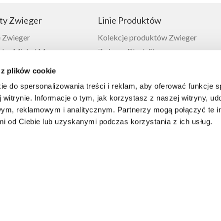
ty Zwieger
Linie Produktów
 Zwieger
Kolekcje produktów Zwieger
or Michel Moran
Zwieger Black Stone
Zwieger
Zwieger Klassiker
 z plików cookie
 Zwieger
Zwieger Obsidian
ie do spersonalizowania treści i reklam, aby oferować funkcje 
ieger
Zwieger Vesna
 witrynie. Informacje o tym, jak korzystasz z naszej witryny, u
 Zwieger
ym, reklamowym i analitycznym. Partnerzy mogą połączyć te i
 Zwieger
 od Ciebie lub uzyskanymi podczas korzystania z ich usług.
ia Zwieger