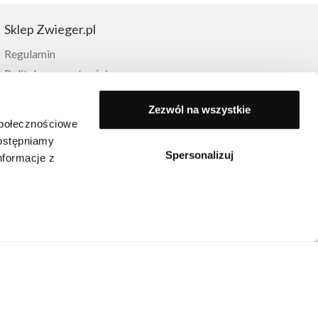
Sklep Zwieger.pl
Regulamin
Polityka prywatności
Metody dostawy
Zezwól na wszystkie
Płatności
społecznościowe
Zwroty
dostępniamy
Reklamacje
Spersonalizuj
nformacje z
FAQ
Moje konto
Lista życzeń
Kontakt