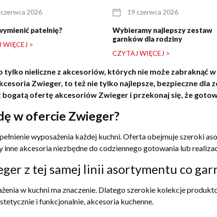
 czerwca 2026
19 czerwca 2026
wymienić patelnię?
Wybieramy najlepszy zestaw
garnków dla rodziny
 WIĘCEJ >
CZYTAJ WIĘCEJ >
o tylko nieliczne z akcesoriów, których nie może zabraknąć w 
cesoria Zwieger, to też nie tylko najlepsze, bezpieczne dla 
ogatą ofertę akcesoriów Zwieger i przekonaj się, że gotowan
dę w ofercie Zwieger?
opełnienie wyposażenia każdej kuchni. Oferta obejmuje szeroki a
y inne akcesoria niezbędne do codziennego gotowania lub realizacji
er z tej samej linii asortymentu co garn
żenia w kuchni ma znaczenie. Dlatego szerokie kolekcje produktowe
stetycznie i funkcjonalnie, akcesoria kuchenne.