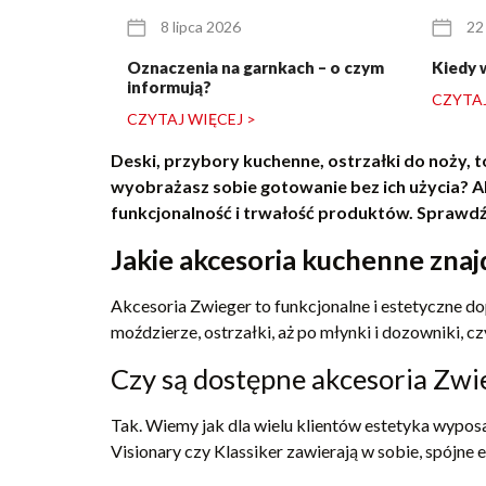
8 lipca 2026
22
Oznaczenia na garnkach – o czym
Kiedy 
informują?
CZYTAJ
CZYTAJ WIĘCEJ >
Deski, przybory kuchenne, ostrzałki do noży, t
wyobrażasz sobie gotowanie bez ich użycia? Ak
funkcjonalność i trwałość produktów. Sprawdź b
Jakie akcesoria kuchenne znaj
Akcesoria Zwieger to funkcjonalne i estetyczne d
moździerze, ostrzałki, aż po młynki i dozowniki, cz
Czy są dostępne akcesoria Zwieg
Tak. Wiemy jak dla wielu klientów estetyka wyposa
Visionary czy Klassiker zawierają w sobie, spójne e