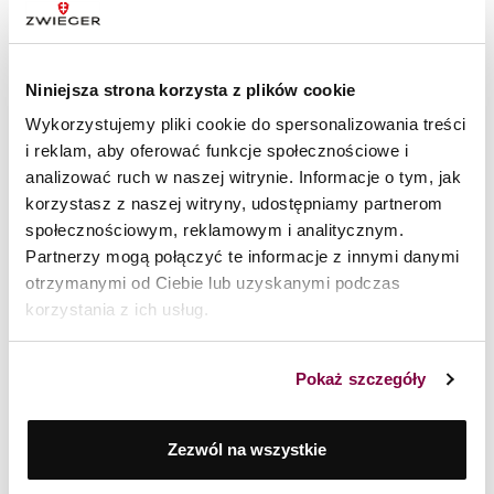
Niniejsza strona korzysta z plików cookie
Wykorzystujemy pliki cookie do spersonalizowania treści
i reklam, aby oferować funkcje społecznościowe i
Nóż uniwersalny 12,5 cm Black Stone Zwieger
analizować ruch w naszej witrynie. Informacje o tym, jak
korzystasz z naszej witryny, udostępniamy partnerom
89
zł
społecznościowym, reklamowym i analitycznym.
Partnerzy mogą połączyć te informacje z innymi danymi
otrzymanymi od Ciebie lub uzyskanymi podczas
korzystania z ich usług.
Pokaż szczegóły
Zezwól na wszystkie