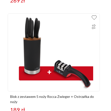
269
zł
Blok z zestawem 5 noży Rocca Zwieger + Ostrzałka do
noży
189
zł